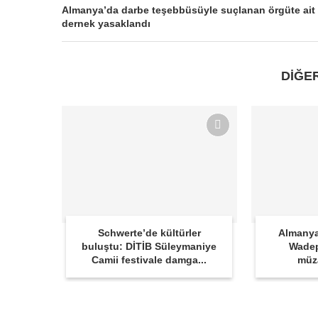
Almanya’da darbe teşebbüsüyle suçlanan örgüte ait
dernek yasaklandı
DİĞE
Schwerte’de kültürler
Almanya
buluştu: DİTİB Süleymaniye
Wadep
Camii festivale damga...
müz