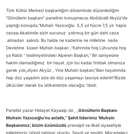
Türk Kültür Merkezi başkanlığım döneminde düzenlediğim
“Gönüllerin başkanı” panelinin konuşmacısı Abdülcelil Akyüz’de
yaptığı konuşda,”Muhsin Yazıcıoğlu 5,5 yıl hücre 7,5 yıl hapis
cezası.Akabinde sizin sucunuz yokmuş bir gün dahi ceza
almadan salındı. Bu halde ne kaderine ne milletine nede
Devletine küsen Muhsin başkan ,“Kahrında hoş Lütvunda hoş
ya Rabb “ teslimiyetindeki Alperen Başkan,“ Bir saniyesine
hakim olamadığımız bir hayat ,için bu kadar fırıldak olmanıza
gerek yok„diyen Akyüz , Yine Muhsin başkan;“Ben hayatımda
hep düz yaşadım size de düz yaşamayı tasviye ederim“Bizde
ülkücüler olarak bu istikametde olacağız.“dedi.
Panelist yazar Hidayet Kayaalp de , „
Gönüllerin Başkanı
Muhsin Yazıcıoğlu’nu anlattı,“ Şehit liderimiz ‘Muhsin
Başkanımız’, bizim özümüzdü
prensipli ve ilkeli siyasetiyle
milletimizin ‘gönül tahtına’ oturdu. Sevdi ve sevildi. Mücadeleci