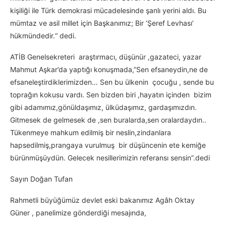
kişiliği ile Türk demokrasi mücadelesinde şanlı yerini aldı. Bu
mümtaz ve asil millet için Başkanımız; Bir ‘Şeref Levhası’
hükmündedir.“ dedi.
ATİB Genelsekreteri araştırmacı, düşünür ,gazateci, yazar
Mahmut Aşkar’da yaptığı konuşmada,”Sen efsaneydin,ne de
efsaneleştirdiklerimizden… Sen bu ülkenin çocuğu , sende bu
toprağın kokusu vardı. Sen bizden biri ,hayatın içinden bizim
gibi adamımız,gönüldaşımız, ülküdaşımız, gardaşımızdın.
Gitmesek de gelmesek de ,sen buralarda,sen oralardaydın..
Tükenmeye mahkum edilmiş bir neslin,zindanlara
hapsedilmiş,prangaya vurulmuş bir düşüncenin ete kemiğe
bürünmüşüydün. Gelecek nesillerimizin referansı sensin”.dedi
Sayın Doğan Tufan
Rahmetli büyüğümüz devlet eski bakanımız Agâh Oktay
Güner , panelimize gönderdiği mesajında,