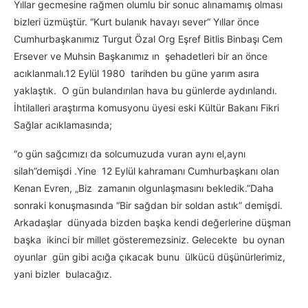
Yıllar gecmesine rağmen olumlu bir sonuc alınamamış olması
bizleri üzmüştür. “Kurt bulanık havayı sever“ Yıllar önce
Cumhurbaşkanımız Turgut Özal Org Eşref Bitlis Binbaşı Cem
Ersever ve Muhsin Başkanımız ın şehadetleri bir an önce
acıklanmalı.12 Eylül 1980 tarihden bu güne yarım asıra
yaklaştık. O gün bulandırılan hava bu günlerde aydınlandı.
İhtilalleri araştırma komusyonu üyesi eski Kültür Bakanı Fikri
Sağlar acıklamasında;
“o gün sağcımızı da solcumuzuda vuran aynı el,aynı
silah”demişdi .Yine 12 Eylül kahramanı Cumhurbaşkanı olan
Kenan Evren, „Biz zamanın olgunlaşmasını bekledik.”Daha
sonraki konuşmasında “Bir sağdan bir soldan astık” demişdi.
Arkadaşlar dünyada bizden başka kendi değerlerine düşman
başka ikinci bir millet gösteremezsiniz. Gelecekte bu oynan
oyunlar gün gibi acığa çıkacak bunu ülkücü düşünürlerimiz,
yani bizler bulacağız.