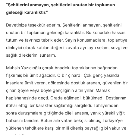
“Şehitlerini anmayan, şehitlerini unutan bir toplumun
geleceği karanlıktır.”
Davetinize teşekkür ederim. Şehitlerini anmayan, şehitlerini
unutan bir toplumun geleceği karanlıktır. Bu konudaki hassas
tutum ve tavrınızı tebrik eder, Sayın konuşmacılara, toplantıya
dinleyici olarak katılan değerli zavata ayrı ayrı selam, sevgi ve
sağlık dileklerimi sunarım.
Muhsin Yazıcıoğlu çorak Anadolu topraklarının bağrından
fışkırmış bir ümit ağacıdır. O bir çınardı. Çok genç yaşında
insanlara ümit veren, gölgesinde dostluk aranan, güvenilen bir
çınar. Şöyle veya böyle gençliğinin altın yılları Mamak
hapishanesinde geçti. Orada eğilmedi, bükülmedi. Dostlarının
iftihar ettiği bir karakter sağlamlığı sergiledi. Tahliyemden
sonra duruşmalara gittiğimde çileli anasını, yanık yürekli yiğit
babasını tanıdım. Bütün aile vatan bekçisi olmuş, Türkiye’ye
yüklenen tehditlere karşı bir milli direniş bayrağı gibi vakur ve