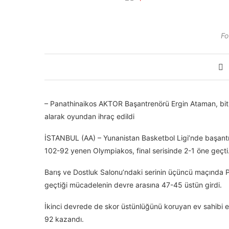
Fo
– Panathinaikos AKTOR Başantrenörü Ergin Ataman, bitime
alarak oyundan ihraç edildi
İSTANBUL (AA) – Yunanistan Basketbol Ligi’nde başant
102-92 yenen Olympiakos, final serisinde 2-1 öne geçti
Barış ve Dostluk Salonu’ndaki serinin üçüncü maçında P
geçtiği mücadelenin devre arasına 47-45 üstün girdi.
İkinci devrede de skor üstünlüğünü koruyan ev sahibi e
92 kazandı.