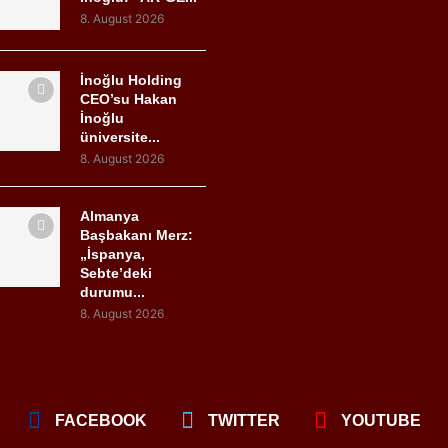
8. August 2026
İnoğlu Holding
CEO’su Hakan
İnoğlu
üniversite...
8. August 2026
Almanya
Başbakanı Merz:
„İspanya,
Sebte’deki
durumu...
8. August 2026
FACEBOOK
TWITTER
YOUTUBE