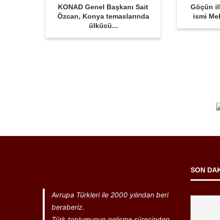
KONAD Genel Başkanı Sait
Göçün il
Özcan, Konya temaslarında
ismi Me
ülkücü...
SON DA
Avrupa Türkleri ile 2000 yılından beri
beraberiz.
Türk toplumunun gelişme sürecinden