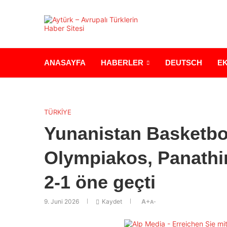
ANASAYFA
HABERLER
DEUTSCH
E
TÜRKİYE
Yunanistan Basketbol
Olympiakos, Panathi
2-1 öne geçti
9. Juni 2026
Kaydet
A+
A-