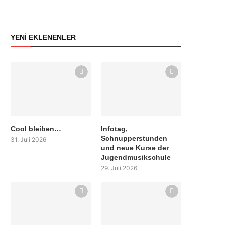
YENİ EKLENENLER
Cool bleiben…
Infotag,
Schnupperstunden
31. Juli 2026
und neue Kurse der
Jugendmusikschule
29. Juli 2026