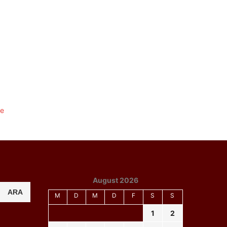
August 2026
ARA
M
D
M
D
F
S
S
1
2