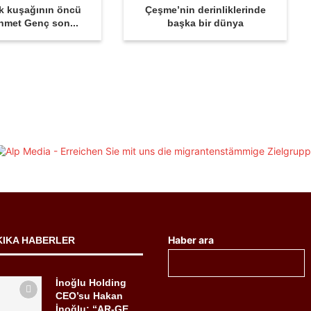
k kuşağının öncü
Çeşme’nin derinliklerinde
hmet Genç son...
başka bir dünya
Haber ara
KIKA HABERLER
İnoğlu Holding
CEO’su Hakan
İnoğlu: “AR-GE...