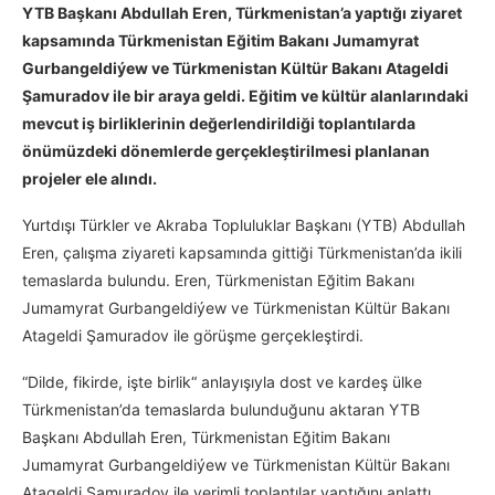
YTB Başkanı Abdullah Eren, Türkmenistan’a yaptığı ziyaret
kapsamında Türkmenistan Eğitim Bakanı Jumamyrat
Gurbangeldiýew ve Türkmenistan Kültür Bakanı Atageldi
Şamuradov ile bir araya geldi. Eğitim ve kültür alanlarındaki
mevcut iş birliklerinin değerlendirildiği toplantılarda
önümüzdeki dönemlerde gerçekleştirilmesi planlanan
projeler ele alındı.
Yurtdışı Türkler ve Akraba Topluluklar Başkanı (YTB) Abdullah
Eren, çalışma ziyareti kapsamında gittiği Türkmenistan’da ikili
temaslarda bulundu. Eren, Türkmenistan Eğitim Bakanı
Jumamyrat Gurbangeldiýew ve Türkmenistan Kültür Bakanı
Atageldi Şamuradov ile görüşme gerçekleştirdi.
“Dilde, fikirde, işte birlik“ anlayışıyla dost ve kardeş ülke
Türkmenistan’da temaslarda bulunduğunu aktaran YTB
Başkanı Abdullah Eren, Türkmenistan Eğitim Bakanı
Jumamyrat Gurbangeldiýew ve Türkmenistan Kültür Bakanı
Atageldi Şamuradov ile verimli toplantılar yaptığını anlattı.