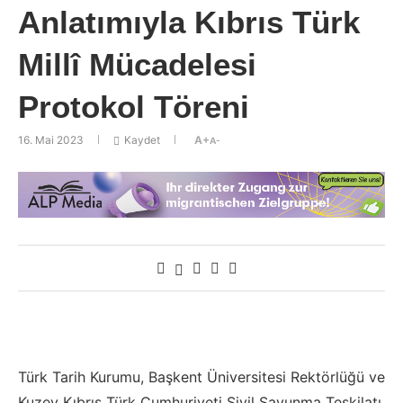
Anlatımıyla Kıbrıs Türk
Millî Mücadelesi
Protokol Töreni
16. Mai 2023
Kaydet
A+
A-
Türk Tarih Kurumu, Başkent Üniversitesi Rektörlüğü ve
Kuzey Kıbrıs Türk Cumhuriyeti Sivil Savunma Teşkilatı