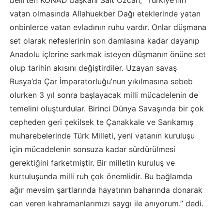
belirten KONAD başkanı Sait Özcan, “Türkiye’nin
vatan olmasında Allahuekber Dağı eteklerinde yatan
onbinlerce vatan evladının ruhu vardır. Onlar düşmana
set olarak nefeslerinin son damlasına kadar dayanıp
Anadolu içlerine sarkmak isteyen düşmanın önüne set
olup tarihin akısını değiştirdiler. Uzayan savaş
Rusya’da Çar İmparatorluğu’nun yıkılmasına sebeb
olurken 3 yıl sonra başlayacak milli mücadelenin de
temelini oluşturdular. Birinci Dünya Savaşında bir çok
cepheden geri çekilsek te Çanakkale ve Sarıkamış
muharebelerinde Türk Milleti, yeni vatanın kuruluşu
için mücadelenin sonsuza kadar sürdürülmesi
gerektiğini farketmiştir. Bir milletin kuruluş ve
kurtuluşunda milli ruh çok önemlidir. Bu bağlamda
ağır mevsim şartlarında hayatının baharında donarak
can veren kahramanlarımızı saygı ile anıyorum.” dedi.