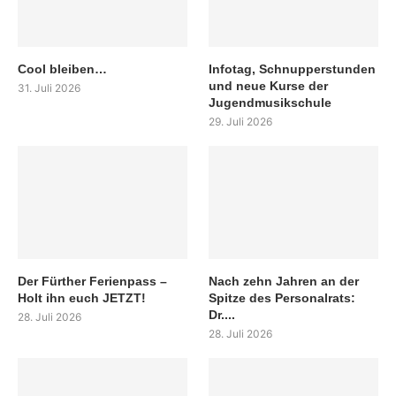
Cool bleiben…
Infotag, Schnupperstunden
und neue Kurse der
31. Juli 2026
Jugendmusikschule
29. Juli 2026
Der Fürther Ferienpass –
Nach zehn Jahren an der
Holt ihn euch JETZT!
Spitze des Personalrats:
Dr....
28. Juli 2026
28. Juli 2026