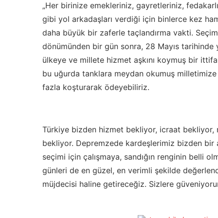
„Her birinize emekleriniz, gayretleriniz, fedakar
gibi yol arkadaşları verdiği için binlerce kez h
daha büyük bir zaferle taçlandırma vakti. Seçiml
dönümünden bir gün sonra, 28 Mayıs tarihinde yap
ülkeye ve millete hizmet aşkını koymuş bir ittif
bu uğurda tanklara meydan okumuş milletimize
fazla koşturarak ödeyebiliriz.
Türkiye bizden hizmet bekliyor, icraat bekliyor,
bekliyor. Depremzede kardeşlerimiz bizden bir a
seçimi için çalışmaya, sandığın renginin belli ol
günleri de en güzel, en verimli şekilde değerlendi
müjdecisi haline getireceğiz. Sizlere güveniyoru