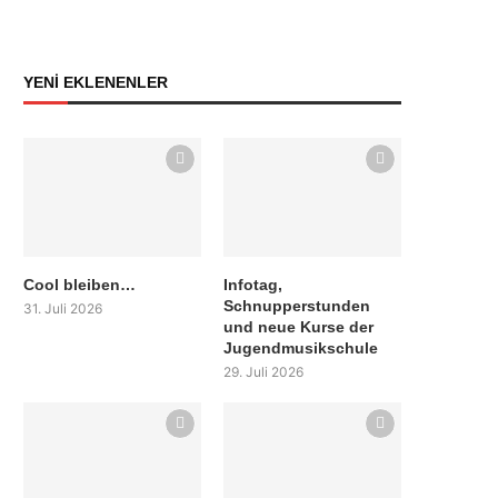
YENİ EKLENENLER
Cool bleiben…
Infotag,
Schnupperstunden
31. Juli 2026
und neue Kurse der
Jugendmusikschule
29. Juli 2026