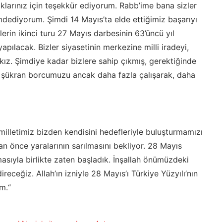
lıklarınız için teşekkür ediyorum. Rabb’ime bana sizler
amdediyorum. Şimdi 14 Mayıs’ta elde ettiğimiz başarıyı
erin ikinci turu 27 Mayıs darbesinin 63’üncü yıl
ılacak. Bizler siyasetinin merkezine milli iradeyi,
akız. Şimdiye kadar bizlere sahip çıkmış, gerektiğinde
 şükran borcumuzu ancak daha fazla çalışarak, daha
 milletimiz bizden kendisini hedefleriyle buluşturmamızı
n önce yaralarının sarılmasını bekliyor. 28 Mayıs
masıyla birlikte zaten başladık. İnşallah önümüzdeki
receğiz. Allah’ın izniyle 28 Mayıs’ı Türkiye Yüzyılı’nın
m.“