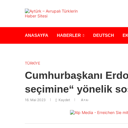
ANASAYFA
HABERLER
DEUTSCH
E
TÜRKİYE
Cumhurbaşkanı Erdo
seçimine“ yönelik s
16. Mai 2023
Kaydet
A+
A-