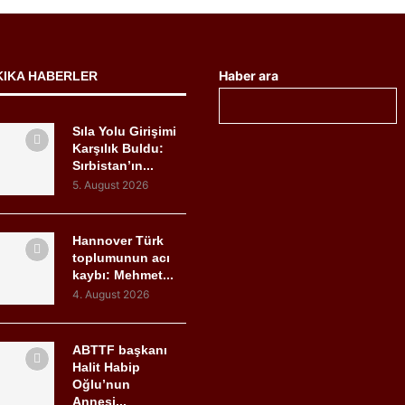
Haber ara
KIKA HABERLER
Sıla Yolu Girişimi
Karşılık Buldu:
Sırbistan’ın...
5. August 2026
Hannover Türk
toplumunun acı
kaybı: Mehmet...
4. August 2026
ABTTF başkanı
Halit Habip
Oğlu’nun
Annesi...