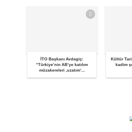
İTO Başkanı Avdagiç:
Kültür Tar
“Türkiye’nin AB’ye katılım
kadim ş
müzakereleri ‚uzatım‘...