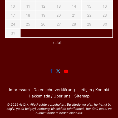
10
11
12
13
14
15
16
17
18
19
20
21
22
23
24
25
26
27
28
29
30
31
« Juli
Impressum
Datenschutzerklärung
İletişim / Kontakt
Hakkımızda / Über uns
Sitemap
© 2025 Aytürk. Alle Rechte vorbehalten. Bu sitede yer alan herhangi bir
bilgiyi ya da belgeyi, herhangi bir şekilde tahrif etmek; her türlü cezai ve
hukuki takibata neden olacaktır.