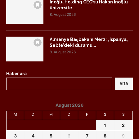
İnoğlu Holding CEO’su Hakan İnoğlu
üniversite...
8. August 2026
Almanya Başbakanı Merz: „İspanya,
Sebte’deki durumu...
8. August 2026
Haber ara
ARA
August 2026
M
D
M
D
F
S
S
1
2
3
4
5
6
7
8
9