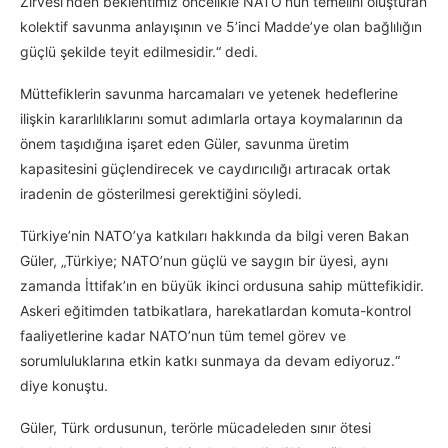
Zirvesi’nden beklentimiz öncelikle NATO’nun temelini oluşturan
kolektif savunma anlayışının ve 5’inci Madde’ye olan bağlılığın
güçlü şekilde teyit edilmesidir.“ dedi.
Müttefiklerin savunma harcamaları ve yetenek hedeflerine
ilişkin kararlılıklarını somut adımlarla ortaya koymalarının da
önem taşıdığına işaret eden Güler, savunma üretim
kapasitesini güçlendirecek ve caydırıcılığı artıracak ortak
iradenin de gösterilmesi gerektiğini söyledi.
Türkiye’nin NATO’ya katkıları hakkında da bilgi veren Bakan
Güler, „Türkiye; NATO’nun güçlü ve saygın bir üyesi, aynı
zamanda İttifak’ın en büyük ikinci ordusuna sahip müttefikidir.
Askeri eğitimden tatbikatlara, harekatlardan komuta-kontrol
faaliyetlerine kadar NATO’nun tüm temel görev ve
sorumluluklarına etkin katkı sunmaya da devam ediyoruz.“
diye konuştu.
Güler, Türk ordusunun, terörle mücadeleden sınır ötesi