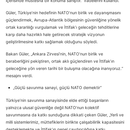
içerisinde müstesna bir konuma sahiptir.“ ifadelerini kullandı.
Güler, Türkiye’nin hedefinin NATO’nun birlik ve dayanışmasını
güçlendirmek, Avrupa-Atlantik bölgesinin güvenliğine yönelik
ortak kararlılığı vurgulamak ve İttifak’ı geleceğin tehditlerine
karşı daha hazırlıklı hale getirecek stratejik vizyonun
geliştirilmesine katkı sağlamak olduğunu söyledi.
Bakan Güler, „Ankara Zirvesi’nin, NATO’nun birlik ve
beraberliğini pekiştiren, ortak aklı güçlendiren ve İttifak’ın
geleceğine yön veren tarihi bir buluşma olacağına inanıyoruz.“
mesajını verdi.
„Güçlü savunma sanayi, güçlü NATO demektir“
Türkiye’nin savunma sanayisinde elde ettiği başarıların
yalnızca ulusal güvenliğe değil NATO’nun kolektif
savunmasına da katkı sunduğuna dikkati çeken Güler, „Yerli ve
milli sistemlerimiz, müttefiklerin birlikte çalışabilirlik kapasitesini
desteklemekte ve İttifak’ın genel caydırıcılığına katkı