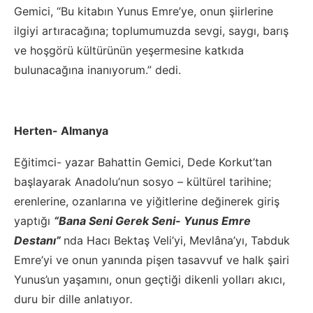
Gemici, “Bu kitabın Yunus Emre’ye, onun şiirlerine
ilgiyi artıracağına; toplumumuzda sevgi, saygı, barış
ve hoşgörü kültürünün yeşermesine katkıda
bulunacağına inanıyorum.” dedi.
Herten- Almanya
Eğitimci- yazar Bahattin Gemici, Dede Korkut’tan
başlayarak Anadolu’nun sosyo – kültürel tarihine;
erenlerine, ozanlarına ve yiğitlerine değinerek giriş
yaptığı
“Bana Seni Gerek Seni- Yunus Emre
Destanı”
nda Hacı Bektaş Veli’yi, Mevlâna’yı, Tabduk
Emre’yi ve onun yanında pişen tasavvuf ve halk şairi
Yunus’un yaşamını, onun geçtiği dikenli yolları akıcı,
duru bir dille anlatıyor
.