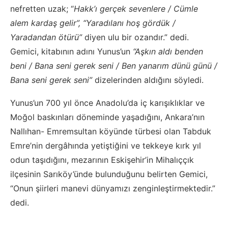
nefretten uzak; “
Hakk’ı gerçek sevenlere / Cümle
alem kardaş gelir”, “Yaradılanı hoş gördük /
Yaradandan ötürü”
diyen ulu bir ozandır.” dedi.
Gemici, kitabının adını Yunus’un
“Aşkın aldı benden
beni / Bana seni gerek seni / Ben yanarım dünü günü /
Bana seni gerek seni”
dizelerinden aldığını söyledi.
Yunus’un 700 yıl önce Anadolu’da iç karışıklıklar ve
Moğol baskınları döneminde yaşadığını, Ankara’nın
Nallıhan- Emremsultan köyünde türbesi olan Tabduk
Emre’nin dergâhında yetiştiğini ve tekkeye kırk yıl
odun taşıdığını, mezarının Eskişehir’in Mihalıççık
ilçesinin Sarıköy’ünde bulunduğunu belirten Gemici,
“Onun şiirleri manevi dünyamızı zenginleştirmektedir.”
dedi.