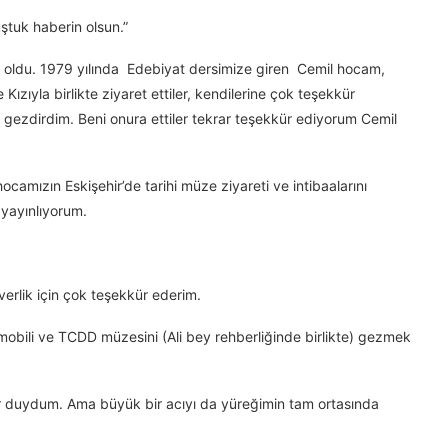
ştuk haberin olsun.”
l oldu. 1979 yılında Edebiyat dersimize giren Cemil hocam,
 Kızıyla birlikte ziyaret ettiler, kendilerine çok teşekkür
ezdirdim. Beni onura ettiler tekrar teşekkür ediyorum Cemil
ocamızın Eskişehir’de tarihi müze ziyareti ve intibaalarını
 yayınlıyorum.
erlik için çok teşekkür ederim.
bili ve TCDD müzesini (Ali bey rehberliğinde birlikte) gezmek
r duydum. Ama büyük bir acıyı da yüreğimin tam ortasında