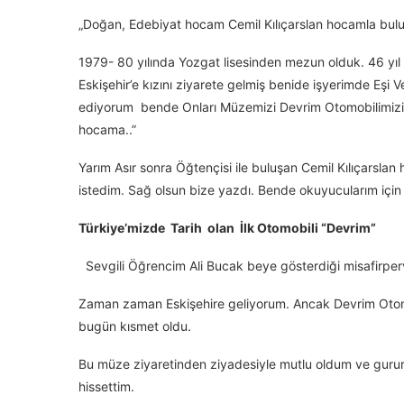
„Doğan, Edebiyat hocam Cemil Kılıçarslan hocamla bulu
1979- 80 yılında Yozgat lisesinden mezun olduk. 46 yı
Eskişehir’e kızını ziyarete gelmiş benide işyerimde Eşi Ve
ediyorum bende Onları Müzemizi Devrim Otomobilimizi g
hocama..”
Yarım Asır sonra Öğtençisi ile buluşan Cemil Kılıçarslan h
istedim. Sağ olsun bize yazdı. Bende okuyucularım için
Türkiye’mizde Tarih olan İlk Otomobili “Devrim”
Sevgili Öğrencim Ali Bucak beye gösterdiği misafirperv
Zaman zaman Eskişehire geliyorum. Ancak Devrim Otomo
bugün kısmet oldu.
Bu müze ziyaretinden ziyadesiyle mutlu oldum ve guru
hissettim.