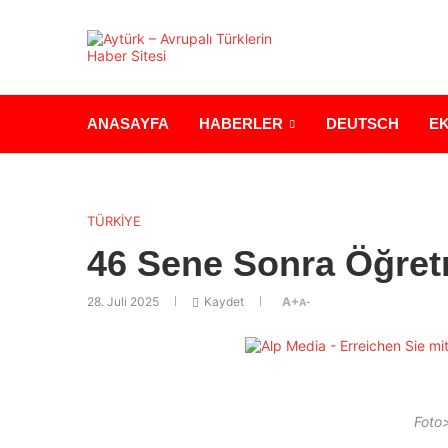
ANASAYFA
HABERLER
DEUTSCH
E
TÜRKİYE
46 Sene Sonra Öğre
28. Juli 2025
Kaydet
A+
A-
Foto