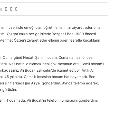
lerin üzerinde emeği olan öğretmenlerimizi ziyaret eder onların
ılırım. Yozgat’ımıza her gelişimde Yozgat Lisesi 1980 öncesi
Mehmet Özger’i ziyaret eder ellerini öper hasretle kucaklanır
m. Bir Cuma günü Necati Şahin hocamı Cuma namazı öncesi
kladı. Nasihatını dinlemek beni çok memnun etti. Cemil hocam’ı
kadaşımız Ali Bucak Eskişehir’de ikamet ediyor, Artık Ali
lı 45 yıl oldu. Cemil Kılıçarslan hocam hatırlayamadı. Ben
i sınıf arkadaşım Ali’ye gönderdim. Ayrıca telefon ederek,
ir görüşün.
emil hocamada, Ali Bucak’ın telefon numarasını gönderdim.