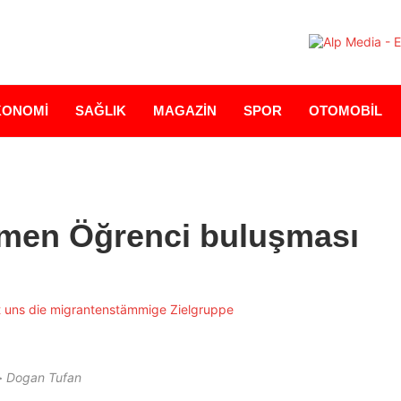
KONOMİ
SAĞLIK
MAGAZİN
SPOR
OTOMOBİL
tmen Öğrenci buluşması
> Dogan Tufan