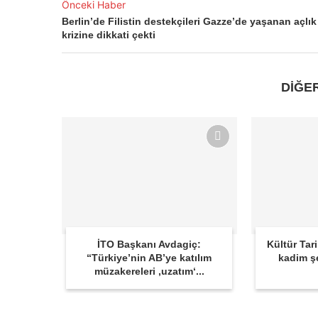
Önceki Haber
Berlin’de Filistin destekçileri Gazze’de yaşanan açlık
krizine dikkati çekti
DİĞE
İTO Başkanı Avdagiç:
Kültür Tar
“Türkiye’nin AB’ye katılım
kadim ş
müzakereleri ‚uzatım‘...