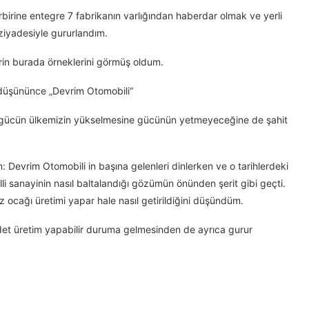
rine entegre 7 fabrikanın varlığından haberdar olmak ve yerli
 ziyadesiyle gururlandım.
lerin burada örneklerini görmüş oldum.
ı düşününce „Devrim Otomobili“
 bir gücün ülkemizin yükselmesine gücünün yetmeyeceğine de şahit
n: Devrim Otomobili in başına gelenleri dinlerken ve o tarihlerdeki
li sanayinin nasıl baltalandığı gözümün önünden şerit gibi geçti.
az ocağı üretimi yapar hale nasıl getirildiğini düşündüm.
et üretim yapabilir duruma gelmesinden de ayrıca gurur