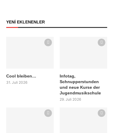
YENİ EKLENENLER
Cool bleiben…
Infotag,
Schnupperstunden
31. Juli 2026
und neue Kurse der
Jugendmusikschule
29. Juli 2026