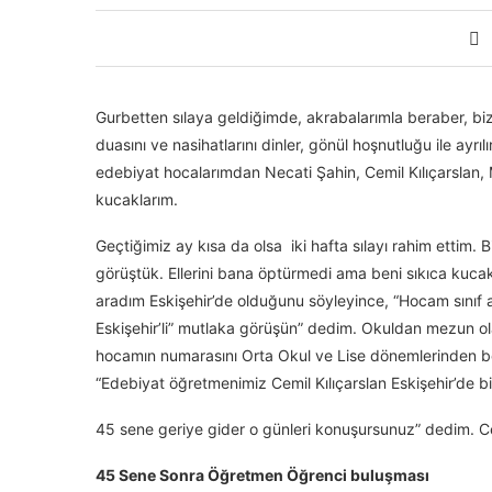
Gurbetten sılaya geldiğimde, akrabalarımla beraber, biz
duasını ve nasihatlarını dinler, gönül hoşnutluğu ile ayr
edebiyat hocalarımdan Necati Şahin, Cemil Kılıçarslan, 
kucaklarım.
Geçtiğimiz ay kısa da olsa iki hafta sılayı rahim etti
görüştük. Ellerini bana öptürmedi ama beni sıkıca kuca
aradım Eskişehir’de olduğunu söyleyince, “Hocam sınıf ar
Eskişehir’li” mutlaka görüşün” dedim. Okuldan mezun ola
hocamın numarasını Orta Okul ve Lise dönemlerinden ber
“Edebiyat öğretmenimiz Cemil Kılıçarslan Eskişehir’de b
45 sene geriye gider o günleri konuşursunuz” dedim. C
45 Sene Sonra Öğretmen Öğrenci buluşması