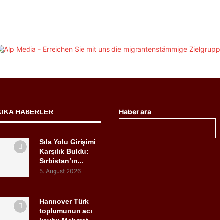
Haber ara
KIKA HABERLER
Sıla Yolu Girişimi
Karşılık Buldu:
Sırbistan’ın...
5. August 2026
Hannover Türk
toplumunun acı
kaybı: Mehmet...