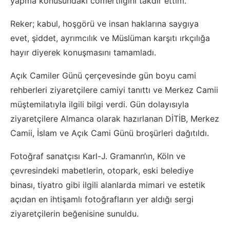
yapma konusundaki cömertliğini takdir ettim.”
Reker; kabul, hoşgörü ve insan haklarına saygıya
evet, şiddet, ayrımcılık ve Müslüman karşıtı ırkçılığa
hayır diyerek konuşmasını tamamladı.
Açık Camiler Günü çerçevesinde gün boyu cami
rehberleri ziyaretçilere camiyi tanıttı ve Merkez Camii
müştemilatıyla ilgili bilgi verdi. Gün dolayısıyla
ziyaretçilere Almanca olarak hazırlanan DİTİB, Merkez
Camii, İslam ve Açık Cami Günü broşürleri dağıtıldı.
Fotoğraf sanatçısı Karl-J. Gramann‘ın, Köln ve
çevresindeki mabetlerin, otopark, eski belediye
binası, tiyatro gibi ilgili alanlarda mimari ve estetik
açıdan en ihtişamlı fotoğrafların yer aldığı sergi
ziyaretçilerin beğenisine sunuldu.