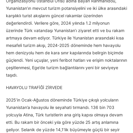
Organizasyonu (İstanbul Ofisi) adına Bayan Rahmanidou,
Yunanistan’ın mevcut turizm potansiyelini ve iki ülke arasındaki
karşılıklı turist akışlarını güncel rakamlar üzerinden
değerlendirdi. Verilere göre, 2024 yılında 1.2 milyonun
üzerinde Türk vatandaşı Yunanistan’ı ziyaret etti ve bu rakam
artmaya devam ediyor. Türkiye ile Yunanistan arasındaki kısa
mesafeli turizm akışı, 2024-2025 döneminde hem havayolu
hem denizyolu hem de kara sınır kapılarında belirgin biçimde
güçlendi. Yeni uçuşlar, yeni feribot hatları ve erişim noktalarının
çeşitlenmesi, Ege’de turizm bağlantılarını yeni bir seviyeye
taşıdı.
HAVAYOLU TRAFİĞİ ZİRVEDE
2025’in Ocak-Ağustos döneminde Türkiye çıkışlı yolcuların
Yunanistan’a havayolu ile seyahati tırmandı. 136 bin 703
yolcuyla Atina, Türk turistlerin ana giriş kapısı olmaya devam
etti. Bu rakam bir önceki yıla göre yüzde 25 artış anlamına
geliyor. Selanik de yüzde 14,1’lik büyümeyle güçlü bir seyir