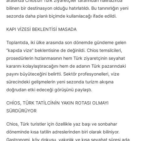
arasında Chios’un Türk ziyaretçiler tarafından halihazırda
bilinen bir destinasyon olduğu hatırlatıldı. Bu tanınırlığın yeni
sezonda daha planlı biçimde kullanılacağı ifade edildi.
KAPI VİZESİ BEKLENTİSİ MASADA
Toplantıda, iki ülke arasında son dönemde gündeme gelen
“kapıda vize” beklentisine de değinildi. Chios temsilcileri,
prosedürlerin hızlanmasının hem Türk ziyaretçinin seyahat
kararını kolaylaştıracağını hem de adanın Türk pazarındaki
payını büyüteceğini belirtti. Sektör profesyonelleri, vize
sürecindeki gelişmelerin yeni sezonda turizm akışına
doğrudan etki edeceği görüşünü paylaştı.
CHİOS, TÜRK TATİLCİNİN YAKIN ROTASI OLMAYI
SÜRDÜRÜYOR
Chios, Türk turistler için özellikle yaz başı ve sonbahar
döneminde kısa tatilin adreslerinden biri olarak biliniyor.
Gastronomi, köy dokusu, yakınlık ve kısa seyahat süresi ada