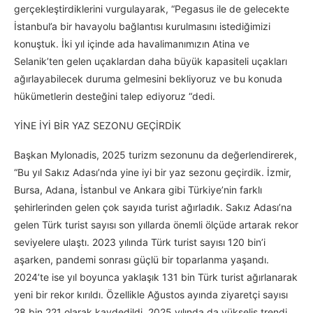
gerçekleştirdiklerini vurgulayarak, “Pegasus ile de gelecekte
İstanbul’a bir havayolu bağlantısı kurulmasını istediğimizi
konuştuk. İki yıl içinde ada havalimanımızın Atina ve
Selanik’ten gelen uçaklardan daha büyük kapasiteli uçakları
ağırlayabilecek duruma gelmesini bekliyoruz ve bu konuda
hükümetlerin desteğini talep ediyoruz “dedi.
YİNE İYİ BİR YAZ SEZONU GEÇİRDİK
Başkan Mylonadis, 2025 turizm sezonunu da değerlendirerek,
“Bu yıl Sakız Adası’nda yine iyi bir yaz sezonu geçirdik. İzmir,
Bursa, Adana, İstanbul ve Ankara gibi Türkiye’nin farklı
şehirlerinden gelen çok sayıda turist ağırladık. Sakız Adası’na
gelen Türk turist sayısı son yıllarda önemli ölçüde artarak rekor
seviyelere ulaştı. 2023 yılında Türk turist sayısı 120 bin’i
aşarken, pandemi sonrası güçlü bir toparlanma yaşandı.
2024’te ise yıl boyunca yaklaşık 131 bin Türk turist ağırlanarak
yeni bir rekor kırıldı. Özellikle Ağustos ayında ziyaretçi sayısı
28 bin 221 olarak kaydedildi. 2025 yılında da yükseliş trendi