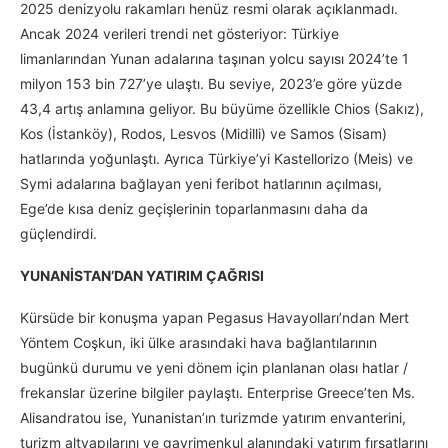
2025 denizyolu rakamları henüz resmi olarak açıklanmadı.
Ancak 2024 verileri trendi net gösteriyor: Türkiye
limanlarından Yunan adalarına taşınan yolcu sayısı 2024’te 1
milyon 153 bin 727’ye ulaştı. Bu seviye, 2023’e göre yüzde
43,4 artış anlamına geliyor. Bu büyüme özellikle Chios (Sakız),
Kos (İstanköy), Rodos, Lesvos (Midilli) ve Samos (Sisam)
hatlarında yoğunlaştı. Ayrıca Türkiye’yi Kastellorizo (Meis) ve
Symi adalarına bağlayan yeni feribot hatlarının açılması,
Ege’de kısa deniz geçişlerinin toparlanmasını daha da
güçlendirdi.
YUNANİSTAN’DAN YATIRIM ÇAĞRISI
Kürsüde bir konuşma yapan Pegasus Havayolları’ndan Mert
Yöntem Coşkun, iki ülke arasındaki hava bağlantılarının
bugünkü durumu ve yeni dönem için planlanan olası hatlar /
frekanslar üzerine bilgiler paylaştı. Enterprise Greece’ten Ms.
Alisandratou ise, Yunanistan’ın turizmde yatırım envanterini,
turizm altyapılarını ve gayrimenkul alanındaki yatırım fırsatlarını