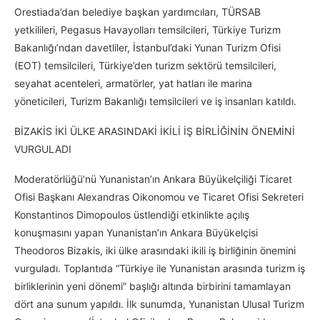
Orestiada’dan belediye başkan yardımcıları, TÜRSAB
yetkilileri, Pegasus Havayolları temsilcileri, Türkiye Turizm
Bakanlığı’ndan davetliler, İstanbul’daki Yunan Turizm Ofisi
(EOT) temsilcileri, Türkiye’den turizm sektörü temsilcileri,
seyahat acenteleri, armatörler, yat hatları ile marina
yöneticileri, Turizm Bakanlığı temsilcileri ve iş insanları katıldı.
BİZAKİS İKİ ÜLKE ARASINDAKİ İKİLİ İŞ BİRLİĞİNİN ÖNEMİNİ
VURGULADI
Moderatörlüğü’nü Yunanistan’ın Ankara Büyükelçiliği Ticaret
Ofisi Başkanı Alexandras Oikonomou ve Ticaret Ofisi Sekreteri
Konstantinos Dimopoulos üstlendiği etkinlikte açılış
konuşmasını yapan Yunanistan’ın Ankara Büyükelçisi
Theodoros Bizakis, iki ülke arasındaki ikili iş birliğinin önemini
vurguladı. Toplantıda “Türkiye ile Yunanistan arasında turizm iş
birliklerinin yeni dönemi” başlığı altında birbirini tamamlayan
dört ana sunum yapıldı. İlk sunumda, Yunanistan Ulusal Turizm