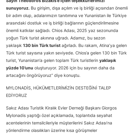
Sayın Theodoros Bizakis’e içten teşekkürlerimizi
sunuyoruz.
Bu girişim, dışa açılım ve iş birliği açısından önemli
bir adım olup, adalarımızın tanıtımına ve Yunanistan ile Türkiye
arasındaki dostluk ve iş birliği bağlarının güçlendirilmesine
önemli katkılar sağladı. Chios Adası, 2025 yaz sezonunda
yoğun Türk turist akınına uğradı. Adamız, bu sezon
yaklaşık
130 bin Türk turist
ağırladı. Bu rakam, Atina’ya gelen
Türk turist sayısına yakın seviyede. Chios’a gelen 130 bin Türk
turist, Yunanistan’a gelen toplam Türk turistlerin
yaklaşık
yüzde 10’unu
oluşturuyor. 2026 için bu sayının daha da
artacağını öngörüyoruz” diye konuştu.
MYLONADİS, HÜKÜMETLERİMİZİN DESTEĞİNİ TALEP
EDİYORUZ
Sakız Adası Turistik Kiralık Evler Derneği Başkanı Giorgos
Mylonadis yaptığı özel açıklamada, toplantıda seyahat
acentelerinin temsilcileriyle müşterilerini Sakız Adası’na
yönlendirme olasılıkları üzerine kısa görüşmeler