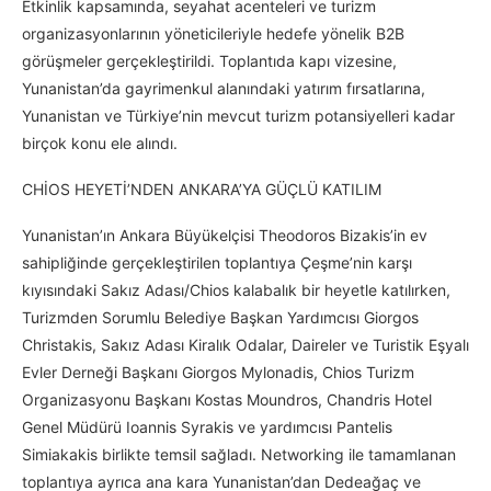
Etkinlik kapsamında, seyahat acenteleri ve turizm
organizasyonlarının yöneticileriyle hedefe yönelik B2B
görüşmeler gerçekleştirildi. Toplantıda kapı vizesine,
Yunanistan’da gayrimenkul alanındaki yatırım fırsatlarına,
Yunanistan ve Türkiye’nin mevcut turizm potansiyelleri kadar
birçok konu ele alındı.
CHİOS HEYETİ’NDEN ANKARA’YA GÜÇLÜ KATILIM
Yunanistan’ın Ankara Büyükelçisi Theodoros Bizakis’in ev
sahipliğinde gerçekleştirilen toplantıya Çeşme’nin karşı
kıyısındaki Sakız Adası/Chios kalabalık bir heyetle katılırken,
Turizmden Sorumlu Belediye Başkan Yardımcısı Giorgos
Christakis, Sakız Adası Kiralık Odalar, Daireler ve Turistik Eşyalı
Evler Derneği Başkanı Giorgos Mylonadis, Chios Turizm
Organizasyonu Başkanı Kostas Moundros, Chandris Hotel
Genel Müdürü Ioannis Syrakis ve yardımcısı Pantelis
Simiakakis birlikte temsil sağladı. Networking ile tamamlanan
toplantıya ayrıca ana kara Yunanistan’dan Dedeağaç ve