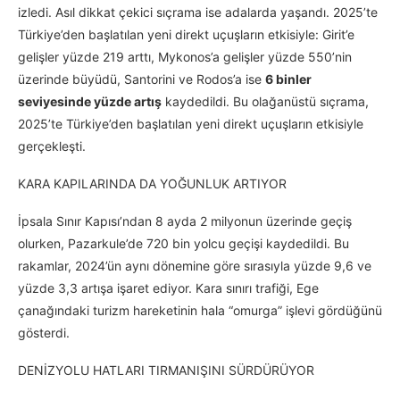
izledi. Asıl dikkat çekici sıçrama ise adalarda yaşandı. 2025’te
Türkiye’den başlatılan yeni direkt uçuşların etkisiyle: Girit’e
gelişler yüzde 219 arttı, Mykonos’a gelişler yüzde 550’nin
üzerinde büyüdü, Santorini ve Rodos’a ise
6 binler
seviyesinde yüzde artış
kaydedildi. Bu olağanüstü sıçrama,
2025’te Türkiye’den başlatılan yeni direkt uçuşların etkisiyle
gerçekleşti.
KARA KAPILARINDA DA YOĞUNLUK ARTIYOR
İpsala Sınır Kapısı’ndan 8 ayda 2 milyonun üzerinde geçiş
olurken, Pazarkule’de 720 bin yolcu geçişi kaydedildi. Bu
rakamlar, 2024’ün aynı dönemine göre sırasıyla yüzde 9,6 ve
yüzde 3,3 artışa işaret ediyor. Kara sınırı trafiği, Ege
çanağındaki turizm hareketinin hala “omurga” işlevi gördüğünü
gösterdi.
DENİZYOLU HATLARI TIRMANIŞINI SÜRDÜRÜYOR