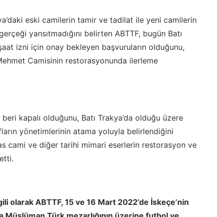
ya’daki eski camilerin tamir ve tadilat ile yeni camilerin
ın gerçeği yansıtmadığını belirten ABTTF, bugün Batı
şaat izni için onay bekleyen başvuruların olduğunu,
Mehmet Camisinin restorasyonunda ilerleme
beri kapalı olduğunu, Batı Trakya’da olduğu üzere
arın yönetimlerinin atama yoluyla belirlendiğini
cami ve diğer tarihi mimari eserlerin restorasyon ve
etti.
ilgili olarak ABTTF, 15 ve 16 Mart 2022’de İskeçe’nin
 Müslüman Türk mezarlığının üzerine futbol ve