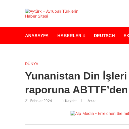
ANASAYFA
HABERLER
DEUTSCH
E
DÜNYA
Yunanistan Din İşleri
raporuna ABTTF’den 
21. Februar 2024
Kaydet
A+
A-