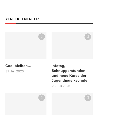
YENİ EKLENENLER
Cool bleiben…
Infotag,
Schnupperstunden
31. Juli 2026
und neue Kurse der
Jugendmusikschule
29. Juli 2026