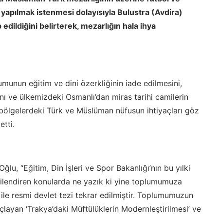
 yapılmak istenmesi dolayısıyla Bulustra (Avdira)
 edildiğini belirterek, mezarlığın hala ihya
munun eğitim ve dini özerkliğinin iade edilmesini,
nı ve ülkemizdeki Osmanlı’dan miras tarihi camilerin
 bölgelerdeki Türk ve Müslüman nüfusun ihtiyaçları göz
tti.
ğlu, “Eğitim, Din İşleri ve Spor Bakanlığı’nın bu yılki
ilendiren konularda ne yazık ki yine toplumumuza
 ile resmi devlet tezi tekrar edilmiştir. Toplumumuzun
layan ‘Trakya’daki Müftülüklerin Modernleştirilmesi’ ve