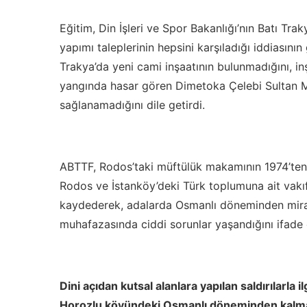
Eğitim, Din İşleri ve Spor Bakanlığı’nın Batı Trak
yapımı taleplerinin hepsini karşıladığı iddiasın
Trakya’da yeni cami inşaatının bulunmadığını, in
yangında hasar gören Dimetoka Çelebi Sultan 
sağlanamadığını dile getirdi.
ABTTF, Rodos’taki müftülük makamının 1974’ten 
Rodos ve İstanköy’deki Türk toplumuna ait vakıfl
kaydederek, adalarda Osmanlı döneminden miras 
muhafazasında ciddi sorunlar yaşandığını ifade 
Dini açıdan kutsal alanlara yapılan saldırılarla 
Horozlu köyündeki Osmanlı döneminden kalma