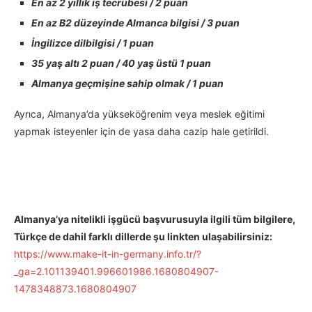
En az 2 yıllık iş tecrübesi / 2 puan
En az B2 düzeyinde Almanca bilgisi / 3 puan
İngilizce dilbilgisi / 1 puan
35 yaş altı 2 puan / 40 yaş üstü 1 puan
Almanya geçmişine sahip olmak / 1 puan
Ayrıca, Almanya’da yükseköğrenim veya meslek eğitimi
yapmak isteyenler için de yasa daha cazip hale getirildi.
Almanya’ya nitelikli işgücü başvurusuyla ilgili tüm bilgilere,
Türkçe de dahil farklı dillerde şu linkten ulaşabilirsiniz:
https://www.make-it-in-germany.info.tr/?
_ga=2.101139401.996601986.1680804907-
1478348873.1680804907