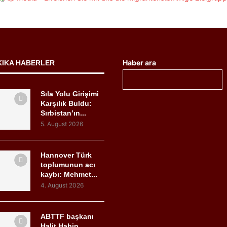
Haber ara
KIKA HABERLER
Sıla Yolu Girişimi
Karşılık Buldu:
Sırbistan’ın...
5. August 2026
Hannover Türk
toplumunun acı
kaybı: Mehmet...
4. August 2026
ABTTF başkanı
Halit Habip