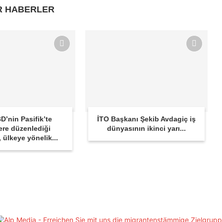
R HABERLER
D’nin Pasifik’te
İTO Başkanı Şekib Avdagiç iş
ere düzenlediği
dünyasının ikinci yarı...
r, ülkeye yönelik...