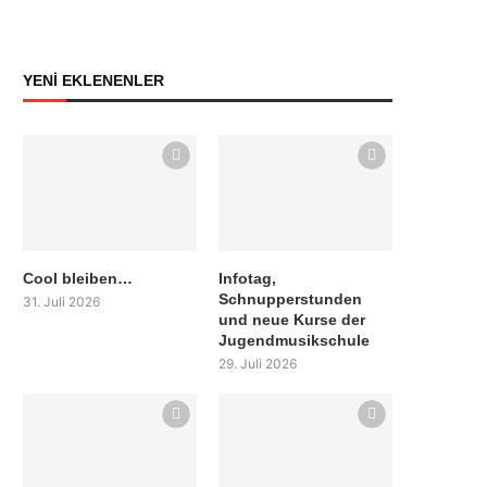
YENİ EKLENENLER
Cool bleiben…
Infotag,
Schnupperstunden
31. Juli 2026
und neue Kurse der
Jugendmusikschule
29. Juli 2026