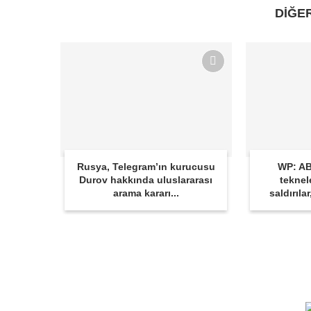
DİĞE
Rusya, Telegram’ın kurucusu
WP: AB
Durov hakkında uluslararası
teknel
arama kararı...
saldırıla