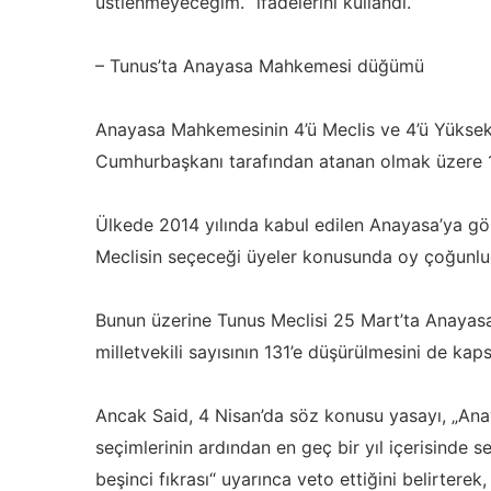
üstlenmeyeceğim.“ ifadelerini kullandı.
– Tunus’ta Anayasa Mahkemesi düğümü
Anayasa Mahkemesinin 4’ü Meclis ve 4’ü Yüksek Y
Cumhurbaşkanı tarafından atanan olmak üzere 
Ülkede 2014 yılında kabul edilen Anayasa’ya g
Meclisin seçeceği üyeler konusunda oy çoğunlu
Bunun üzerine Tunus Meclisi 25 Mart’ta Anayasa
milletvekili sayısının 131’e düşürülmesini de kap
Ancak Said, 4 Nisan’da söz konusu yasayı, „An
seçimlerinin ardından en geç bir yıl içerisinde 
beşinci fıkrası“ uyarınca veto ettiğini belirtere