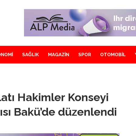
ONOMİ
SAĞLIK
MAGAZİN
SPOR
OTOMOBİL
latı Hakimler Konseyi
tısı Bakü’de düzenlendi