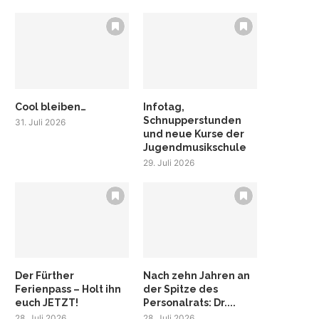
Cool bleiben…
Infotag,
Schnupperstunden
31. Juli 2026
und neue Kurse der
Jugendmusikschule
29. Juli 2026
Der Fürther
Nach zehn Jahren an
Ferienpass – Holt ihn
der Spitze des
euch JETZT!
Personalrats: Dr....
28. Juli 2026
28. Juli 2026