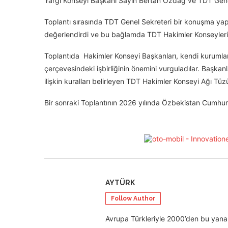
Yargı Konseyi Başkanı Sayın Bertan Özdağ ve TDT Genel
Toplantı sırasında TDT Genel Sekreteri bir konuşma yapar
değerlendirdi ve bu bağlamda TDT Hakimler Konseyleri a
Toplantıda Hakimler Konseyi Başkanları, kendi kurumların
çerçevesindeki işbirliğinin önemini vurguladılar. Başkanl
ilişkin kuralları belirleyen TDT Hakimler Konseyi Ağı Tüz
Bir sonraki Toplantının 2026 yılında Özbekistan Cumhuri
AYTÜRK
Follow Author
Avrupa Türkleriyle 2000’den bu yana 