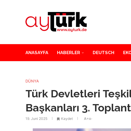
ANASAYFA
HABERLER
DEUTSCH
EK
DÜNYA
Türk Devletleri Teşki
Başkanları 3. Toplan
19. Juni 2025
Kaydet
A+
A-