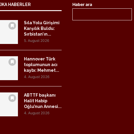
Haber ara
KIKA HABERLER
Sıla Yolu Girişimi
Karşılık Buldu:
Sırbistan’ın...
5. August 2026
Hannover Türk
toplumunun acı
kaybı: Mehmet...
4. August 2026
ABTTF başkanı
Halit Habip
Oğlu’nun Annesi...
4. August 2026