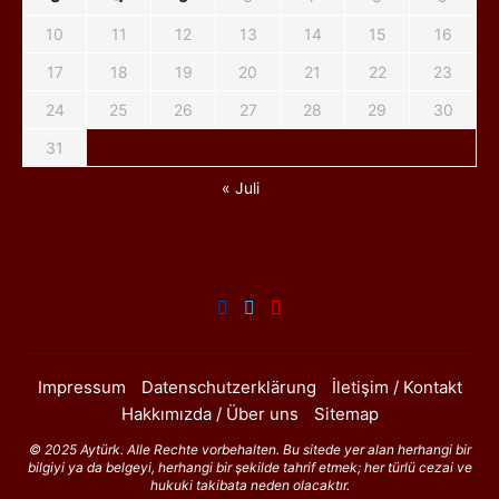
10
11
12
13
14
15
16
17
18
19
20
21
22
23
24
25
26
27
28
29
30
31
« Juli
Impressum
Datenschutzerklärung
İletişim / Kontakt
Hakkımızda / Über uns
Sitemap
© 2025 Aytürk. Alle Rechte vorbehalten. Bu sitede yer alan herhangi bir
bilgiyi ya da belgeyi, herhangi bir şekilde tahrif etmek; her türlü cezai ve
hukuki takibata neden olacaktır.