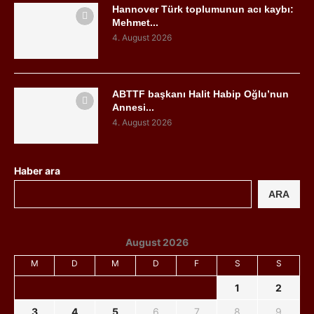
Hannover Türk toplumunun acı kaybı:
Mehmet...
4. August 2026
ABTTF başkanı Halit Habip Oğlu’nun
Annesi...
4. August 2026
Haber ara
ARA
August 2026
M
D
M
D
F
S
S
1
2
3
4
5
6
7
8
9