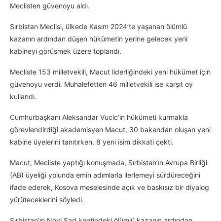
Meclisten güvenoyu aldı.
Sırbistan Meclisi, ülkede Kasım 2024’te yaşanan ölümlü
kazanın ardından düşen hükümetin yerine gelecek yeni
kabineyi görüşmek üzere toplandı.
Mecliste 153 milletvekili, Macut liderliğindeki yeni hükümet için
güvenoyu verdi. Muhalefetten 46 milletvekili ise karşıt oy
kullandı.
Cumhurbaşkanı Aleksandar Vucic’in hükümeti kurmakla
görevlendirdiği akademisyen Macut, 30 bakandan oluşan yeni
kabine üyelerini tanıtırken, 8 yeni isim dikkati çekti.
Macut, Mecliste yaptığı konuşmada, Sırbistan’ın Avrupa Birliği
(AB) üyeliği yolunda emin adımlarla ilerlemeyi sürdüreceğini
ifade ederek, Kosova meselesinde açık ve baskısız bir diyalog
yürüteceklerini söyledi.
Sırbistan’ın Novi Sad kentindeki ölümlü kazanın ardından