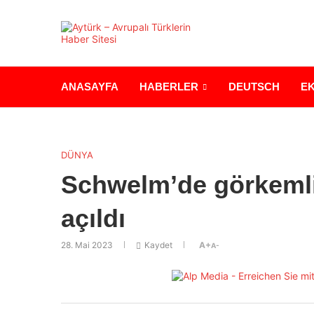
ANASAYFA
HABERLER
DEUTSCH
E
DÜNYA
Schwelm’de görkemli
açıldı
28. Mai 2023
Kaydet
A+
A-