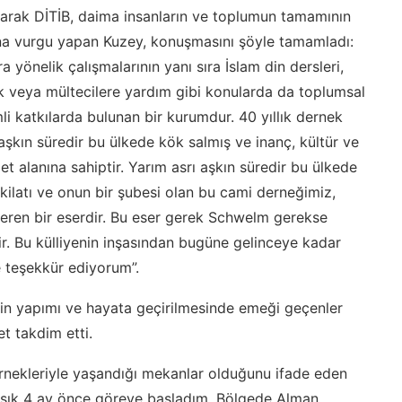
arak DİTİB, daima insanların ve toplumun tamamının
na vurgu yapan Kuzey, konuşmasını şöyle tamamladı:
ra yönelik çalışmalarının yanı sıra İslam din dersleri,
k veya mültecilere yardım gibi konularda da toplumsal
i katkılarda bulunan bir kurumdur. 40 yıllık dernek
 aşkın süredir bu ülkede kök salmış ve inanç, kültür ve
 alanına sahiptir. Yarım asrı aşkın süredir bu ülkede
şkilatı ve onun bir şubesi olan bu cami derneğimiz,
eren bir eserdir. Bu eser gerek Schwelm gerekse
ir. Bu külliyenin inşasından bugüne gelinceye kadar
 teşekkür ediyorum”.
in yapımı ve hayata geçirilmesinde emeği geçenler
t takdim etti.
örnekleriyle yaşandığı mekanlar olduğunu ifade eden
aşık 4 ay önce göreve başladım. Bölgede Alman