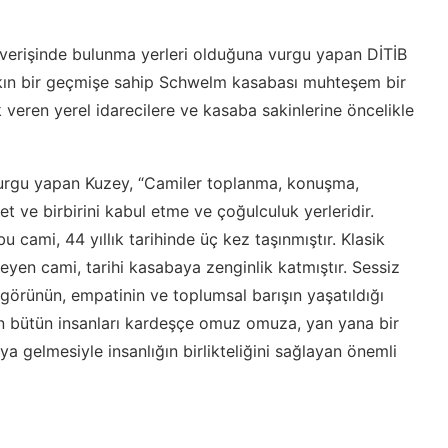
şverişinde bulunma yerleri olduğuna vurgu yapan DİTİB
şkın bir geçmişe sahip Schwelm kasabası muhteşem bir
k veren yerel idarecilere ve kasaba sakinlerine öncelikle
vurgu yapan Kuzey, “Camiler toplanma, konuşma,
et ve birbirini kabul etme ve çoğulculuk yerleridir.
 cami, 44 yıllık tarihinde üç kez taşınmıştır. Klasik
yen cami, tarihi kasabaya zenginlik katmıştır. Sessiz
oşgörünün, empatinin ve toplumsal barışın yaşatıldığı
izin bütün insanları kardeşçe omuz omuza, yan yana bir
aya gelmesiyle insanlığın birlikteliğini sağlayan önemli