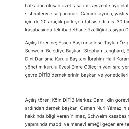
halkadan oluşan özel tasarımlı avize ile aydınlat
sistemleriyle sağlanacak. Camide ayrıca, yaşlı 
için de 20 araçlık park yeri tahsis edilmiş. 30
kasabasında tek ibadethane özelliğini taşıyan Dİ
Açılış törenine; Essen Başkonsolosu Taylan Özg
Schwelm Belediye Başkanı Stephan Langhard, En
Dini Danışma Kurulu Başkanı İbrahim Halil Karam
yönetim kurulu üyesi Emre Güleç’in yanı sıra yerel
çevre DİTİB derneklerinin başkan ve yöneticileri
Açılış töreni Köln DİTİB Merkez Camii din görevl
ardından dernek başkanı Osman Nuri Yılmaz’ın 
hakkında bilgi veren Yılmaz, Schwelm kasabasını
yapımında maddi ve manevi emeği geçenlere teş