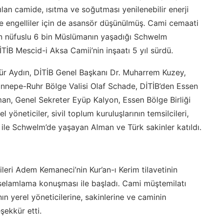
ılan camide, ısıtma ve soğutması yenilenebilir enerji
ve engelliler için de asansör düşünülmüş. Cami cemaati
 bin nüfuslu 6 bin Müslümanın yaşadığı Schwelm
TİB Mescid-i Aksa Camii’nin inşaatı 5 yıl sürdü.
ür Aydın, DİTİB Genel Başkanı Dr. Muharrem Kuzey,
nepe-Ruhr Bölge Valisi Olaf Schade, DİTİB’den Essen
an, Genel Sekreter Eyüp Kalyon, Essen Bölge Birliği
 yöneticiler, sivil toplum kuruluşlarının temsilcileri,
 ile Schwelm’de yaşayan Alman ve Türk sakinler katıldı.
ileri Adem Kemaneci’nin Kur’an-ı Kerim tilavetinin
selamlama konuşması ile başladı. Cami müştemilatı
n yerel yöneticilerine, sakinlerine ve caminin
ekkür etti.