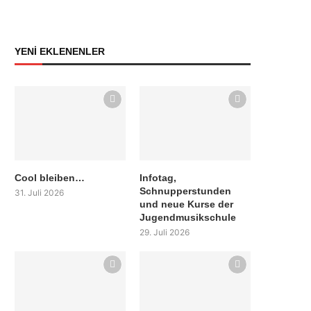
YENİ EKLENENLER
Cool bleiben…
Infotag,
Schnupperstunden
31. Juli 2026
und neue Kurse der
Jugendmusikschule
29. Juli 2026