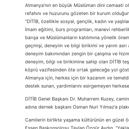
Almanya’nın en büyük Müslüman dini cemaati ol
refahını ve huzurunu gözeten bir kurum olduğu
“DİTİB, özellikle sosyal, gençlik, kadın ve yaşlıla
İmam eğitimi, burs programları, manevi rehberli
barışa ve Müslümanların katılımına yönelik öneml
geçmişi, deneyim ve bilgi birikimi ve yarım asrı
deneyim bakımından zengin bir çalışma ve hizmet
deneyim, bilgi ve birikimine sahip olan DİTİB te
köprü vazifesinden öte ortak geleceğe yol göst
Almanya için, herkes için bir kazanım ve temeld
destek sunan, yardımlarını esirgemeyen herkese
DİTİB Genel Başkanı Dr. Muharrem Kuzey, camin
adına dernek başkanı Osman Nuri Yılmaz’a plake
Camilerin birlikte yaşama kültürünün en güzel 
Essen Başkonsolosu Taylan Özgür Aydın, “Yakl