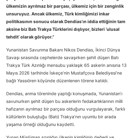
ülkemizin ayrılmaz bir parçası, ülkemiz için bir zenginlik
unsuruyuz. Ancak ülkemiz, Türk kimliğimizi inkar
politikasının sonucu olarak Dendias’ın iddia ettiğinin tam
aksine biz Batı Trakya Türklerini dışlıyor, bizleri ‘ulusal
tehdit’ olarak görüyor.”
Yunanistan Savunma Bakanı Nikos Dendias, İkinci Dünya
Savaşı sırasında cephelerde savaşırken şehit düşen Batı
Trakya Türk Azınlığı mensubu yaklaşık 65 askerin anısına 13
Mayıs 2026 tarihinde İskeçe’nin Mustafçova Belediyesi’ne
bağlı Yassıören köyünde düzenlenen törene katıldı.
Dendias, anma töreninde yaptığı konuşmada, Yunanistan’ı
savunurken şehit düşen bu askerlerin fedakarlıklarının milli
hafızanın ayrılmaz bir parçası olduğunu vurgulayarak, farklı
kültürlerin buluştuğu (Batı) Trakya’nın uyumlu bir arada
yaşama örneği olduğunu kaydetti.
Yunan Müslüman azınlığın ülkenin kimliğinin değerli ve