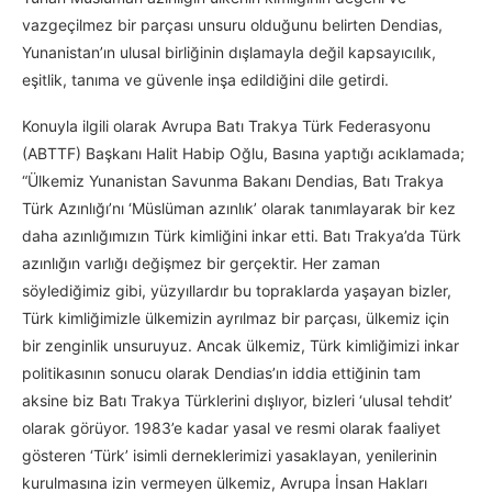
vazgeçilmez bir parçası unsuru olduğunu belirten Dendias,
Yunanistan’ın ulusal birliğinin dışlamayla değil kapsayıcılık,
eşitlik, tanıma ve güvenle inşa edildiğini dile getirdi.
Konuyla ilgili olarak Avrupa Batı Trakya Türk Federasyonu
(ABTTF) Başkanı Halit Habip Oğlu, Basına yaptığı acıklamada;
“Ülkemiz Yunanistan Savunma Bakanı Dendias, Batı Trakya
Türk Azınlığı’nı ‘Müslüman azınlık’ olarak tanımlayarak bir kez
daha azınlığımızın Türk kimliğini inkar etti. Batı Trakya’da Türk
azınlığın varlığı değişmez bir gerçektir. Her zaman
söylediğimiz gibi, yüzyıllardır bu topraklarda yaşayan bizler,
Türk kimliğimizle ülkemizin ayrılmaz bir parçası, ülkemiz için
bir zenginlik unsuruyuz. Ancak ülkemiz, Türk kimliğimizi inkar
politikasının sonucu olarak Dendias’ın iddia ettiğinin tam
aksine biz Batı Trakya Türklerini dışlıyor, bizleri ‘ulusal tehdit’
olarak görüyor. 1983’e kadar yasal ve resmi olarak faaliyet
gösteren ‘Türk’ isimli derneklerimizi yasaklayan, yenilerinin
kurulmasına izin vermeyen ülkemiz, Avrupa İnsan Hakları