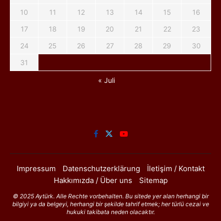
10
11
12
13
14
15
16
17
18
19
20
21
22
23
24
25
26
27
28
29
30
31
« Juli
Impressum
Datenschutzerklärung
İletişim / Kontakt
Hakkımızda / Über uns
Sitemap
© 2025 Aytürk. Alle Rechte vorbehalten. Bu sitede yer alan herhangi bir
bilgiyi ya da belgeyi, herhangi bir şekilde tahrif etmek; her türlü cezai ve
hukuki takibata neden olacaktır.