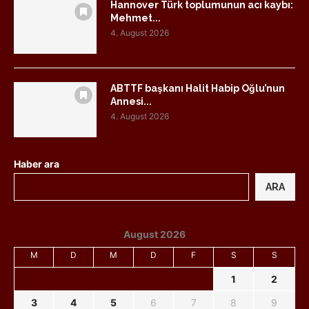
Hannover Türk toplumunun acı kaybı:
Mehmet...
4. August 2026
ABTTF başkanı Halit Habip Oğlu’nun
Annesi...
4. August 2026
Haber ara
ARA
August 2026
M
D
M
D
F
S
S
1
2
3
4
5
6
7
8
9