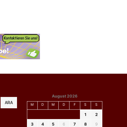
August 2026
ARA
M
D
M
D
F
S
S
1
2
3
4
5
6
7
8
9