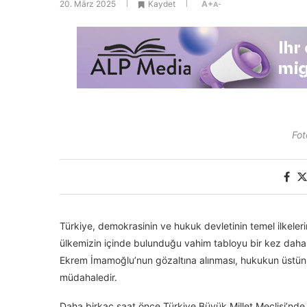
20. März 2025
Kaydet
A+
A-
Fot
Türkiye, demokrasinin ve hukuk devletinin temel ilkeler
ülkemizin içinde bulunduğu vahim tabloyu bir kez daha 
Ekrem İmamoğlu’nun gözaltına alınması, hukukun üstünl
müdahaledir.
Daha birkaç saat önce Türkiye Büyük Millet Meclisi’nde g