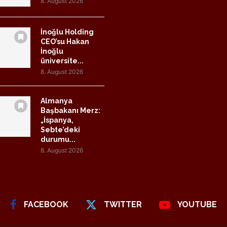
8. August 2026
İnoğlu Holding
CEO’su Hakan
İnoğlu
üniversite...
8. August 2026
Almanya
Başbakanı Merz:
„İspanya,
Sebte’deki
durumu...
8. August 2026
FACEBOOK
TWITTER
YOUTUBE