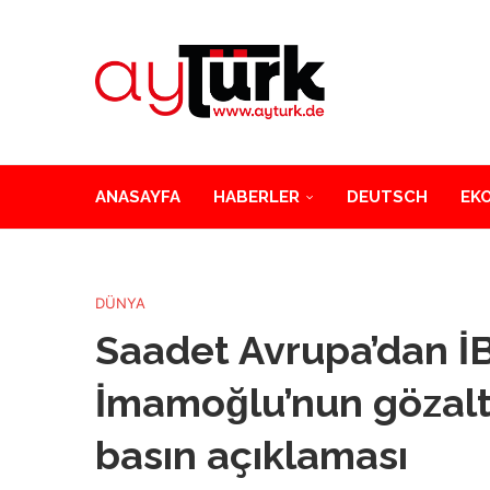
ANASAYFA
HABERLER
DEUTSCH
EK
DÜNYA
Saadet Avrupa’dan İ
İmamoğlu’nun gözaltın
basın açıklaması