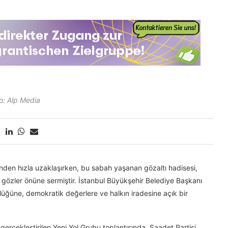
o: Alp Media
inden hızla uzaklaşırken, bu sabah yaşanan gözaltı hadisesi,
gözler önüne sermiştir. İstanbul Büyükşehir Belediye Başkanı
üğüne, demokratik değerlere ve halkın iradesine açık bir
erçekleştirilen Yeni Yol Grubu toplantısında, Saadet Partisi