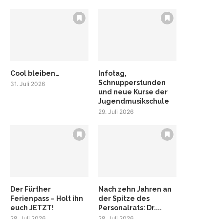
Cool bleiben…
Infotag,
Schnupperstunden
31. Juli 2026
und neue Kurse der
Jugendmusikschule
29. Juli 2026
Der Fürther
Nach zehn Jahren an
Ferienpass – Holt ihn
der Spitze des
euch JETZT!
Personalrats: Dr....
28. Juli 2026
28. Juli 2026