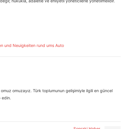
eğil; hukukla, adaletle ve ehliyetli yöneticilerle yönetilmelidir.
omuz omuzayız. Türk toplumunun gelişimiyle ilgili en güncel
 edin.
Sonraki Haber