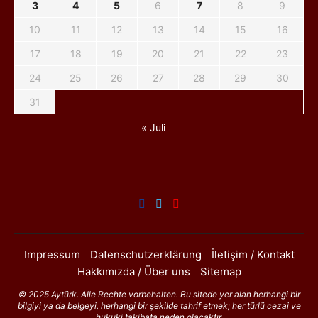
3
4
5
6
7
8
9
10
11
12
13
14
15
16
17
18
19
20
21
22
23
24
25
26
27
28
29
30
31
« Juli
Impressum
Datenschutzerklärung
İletişim / Kontakt
Hakkımızda / Über uns
Sitemap
© 2025 Aytürk. Alle Rechte vorbehalten. Bu sitede yer alan herhangi bir
bilgiyi ya da belgeyi, herhangi bir şekilde tahrif etmek; her türlü cezai ve
hukuki takibata neden olacaktır.