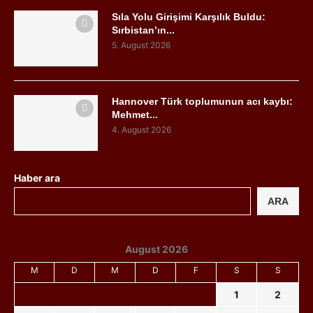
Sıla Yolu Girişimi Karşılık Buldu:
Sırbistan’ın...
5. August 2026
Hannover Türk toplumunun acı kaybı:
Mehmet...
4. August 2026
Haber ara
ARA
August 2026
M
D
M
D
F
S
S
1
2