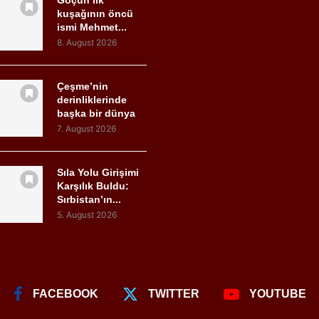
Göçün ilk
kuşağının öncü
ismi Mehmet...
8. August 2026
Çeşme’nin
derinliklerinde
başka bir dünya
7. August 2026
Sıla Yolu Girişimi
Karşılık Buldu:
Sırbistan’ın...
5. August 2026
FACEBOOK
TWITTER
YOUTUBE