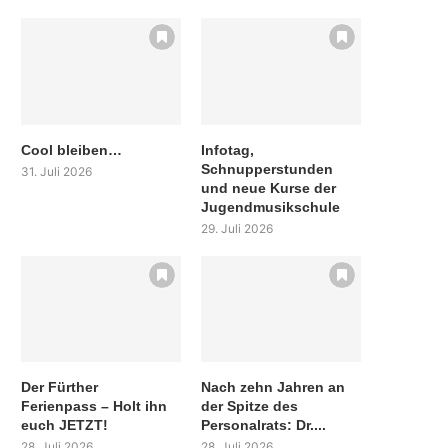
Cool bleiben…
Infotag,
Schnupperstunden
31. Juli 2026
und neue Kurse der
Jugendmusikschule
29. Juli 2026
Der Fürther
Nach zehn Jahren an
Ferienpass – Holt ihn
der Spitze des
euch JETZT!
Personalrats: Dr....
28. Juli 2026
28. Juli 2026