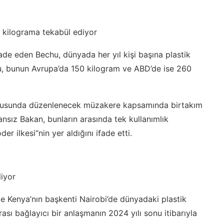
0 kilograma tekabül ediyor
ade eden Bechu, dünyada her yıl kişi başına plastik
hu, bunun Avrupa’da 150 kilogram ve ABD’de ise 260
i konusunda düzenlenecek müzakere kapsamında birtakım
ransız Bakan, bunların arasında tek kullanımlık
r ilkesi“nin yer aldığını ifade etti.
liyor
de Kenya’nın başkenti Nairobi’de dünyadaki plastik
rası bağlayıcı bir anlaşmanın 2024 yılı sonu itibarıyla