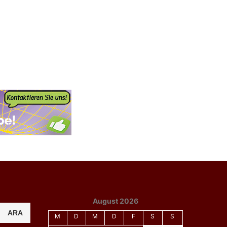
August 2026
ARA
M
D
M
D
F
S
S