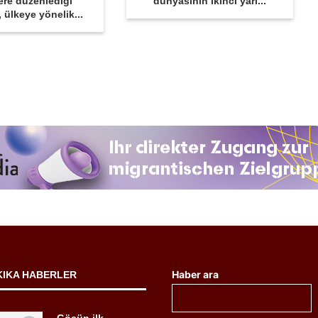
ere düzenlediği
dünyasının ikinci yarı...
r, ülkeye yönelik...
Haber ara
KIKA HABERLER