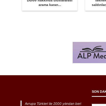
Durov hakkında uluslararası
teknel
arama kararı...
saldırıla
SON DA
Avrupa Türkleri ile 2000 yılından beri