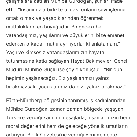
çalışmalara katılan Mühibe Gürdoğan, şunları ifade
etti: “İnsanımızla birlikte olmak, onların sevinçlerine
ortak olmak ve yaşadıklarından öğrenmek
mutlulukların en büyüğüdür. Bölgedeki her
vatandaşımız, yaşlılarını ve büyüklerini bize emanet
ederken o kadar mutlu ayrılıyorlar ki anlatamam.“
Yaşlı ve kimsesiz vatandaşlarımızın hayata
tutunmasına katkı sağlayan Hayat Bakımevleri Genel
Müdürü Mühibe Güçlü ise şöyle konuştu: “Bir gün
hepimiz yaşlanacağız. Biz yaşlılarımızı yalnız
bırakmazsak, çocuklarımız da bizi yalnız bırakmaz.“
Fürth-Nürnberg bölgesinin tanınmış iş kadınlarından
Mühibe Gürdoğan, zaman zaman bölgede yaşayan
Türklere verdiği samimi mesajlarla, insanlarımızın hem
moral değerlerini hem de geleceğe yönelik umutlarını
artırıyor. Birlik Gazetesi’ne verdiği yeni demeçte