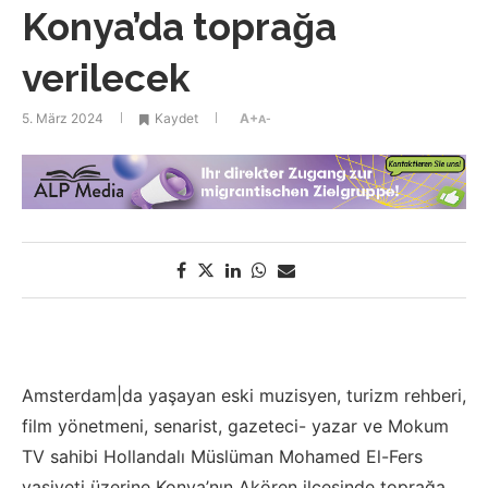
Konya’da toprağa
verilecek
5. März 2024
Kaydet
A+
A-
Amsterdam|da yaşayan eski muzisyen, turizm rehberi,
film yönetmeni, senarist, gazeteci- yazar ve Mokum
TV sahibi Hollandalı Müslüman Mohamed El-Fers
vasiyeti üzerine Konya’nın Akören ilçesinde toprağa