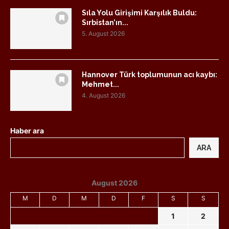
Sıla Yolu Girişimi Karşılık Buldu:
Sırbistan’ın...
5. August 2026
Hannover Türk toplumunun acı kaybı:
Mehmet...
4. August 2026
Haber ara
ARA
August 2026
M
D
M
D
F
S
S
1
2