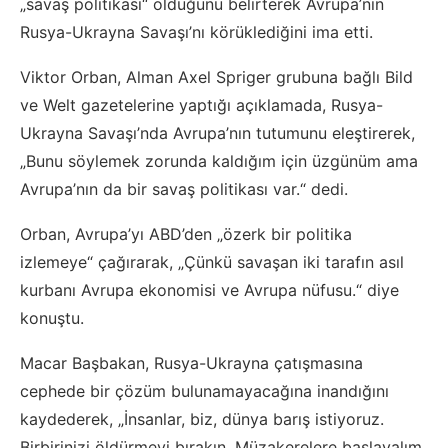
„savaş politikası“ olduğunu belirterek Avrupa’nın
Rusya-Ukrayna Savaşı’nı körüklediğini ima etti.
Viktor Orban, Alman Axel Spriger grubuna bağlı Bild
ve Welt gazetelerine yaptığı açıklamada, Rusya-
Ukrayna Savaşı’nda Avrupa’nın tutumunu eleştirerek,
„Bunu söylemek zorunda kaldığım için üzgünüm ama
Avrupa’nın da bir savaş politikası var.“ dedi.
Orban, Avrupa’yı ABD’den „özerk bir politika
izlemeye“ çağırarak, „Çünkü savaşan iki tarafın asıl
kurbanı Avrupa ekonomisi ve Avrupa nüfusu.“ diye
konuştu.
Macar Başbakan, Rusya-Ukrayna çatışmasına
cephede bir çözüm bulunamayacağına inandığını
kaydederek, „İnsanlar, biz, dünya barış istiyoruz.
Birbirinizi öldürmeyi bırakın. Müzakerelere başlayalım