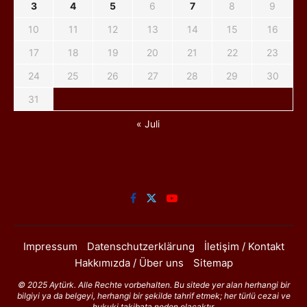
3
4
5
6
7
8
9
10
11
12
13
14
15
16
17
18
19
20
21
22
23
24
25
26
27
28
29
30
31
« Juli
Impressum
Datenschutzerklärung
İletişim / Kontakt
Hakkımızda / Über uns
Sitemap
© 2025 Aytürk. Alle Rechte vorbehalten. Bu sitede yer alan herhangi bir
bilgiyi ya da belgeyi, herhangi bir şekilde tahrif etmek; her türlü cezai ve
hukuki takibata neden olacaktır.