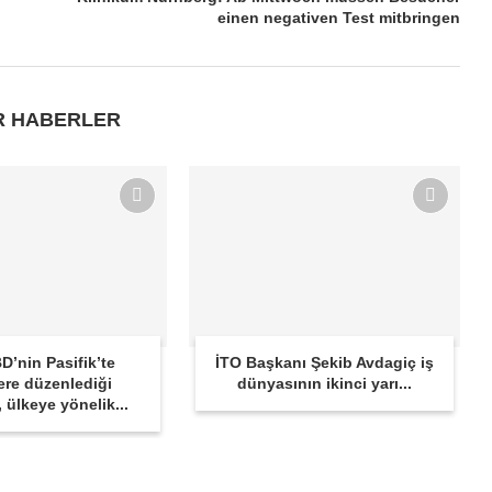
einen negativen Test mitbringen
R HABERLER
D’nin Pasifik’te
İTO Başkanı Şekib Avdagiç iş
ere düzenlediği
dünyasının ikinci yarı...
r, ülkeye yönelik...