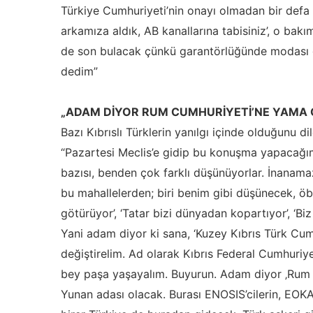
Türkiye Cumhuriyeti’nin onayı olmadan bir defa k
arkamıza aldık, AB kanallarına tabisiniz’, o bak
de son bulacak çünkü garantörlüğünde modası geç
dedim”
„ADAM DİYOR RUM CUMHURİYETİ’NE YAMA 
Bazı Kıbrıslı Türklerin yanılgı içinde olduğunu di
“Pazartesi Meclis’e gidip bu konuşma yapacağım.
bazısı, benden çok farklı düşünüyorlar. İnanamaz
bu mahallelerden; biri benim gibi düşünecek, öbür
götürüyor’, ‘Tatar bizi dünyadan kopartıyor’, ‘
Yani adam diyor ki sana, ‘Kuzey Kıbrıs Türk Cumh
değiştirelim. Ad olarak Kıbrıs Federal Cumhuriyeti
bey paşa yaşayalım. Buyurun. Adam diyor ‚Rum 
Yunan adası olacak. Burası ENOSIS’cilerin, EOKA’