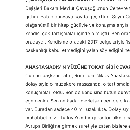
Dışişleri Bakanı Mevlüt Çavuşoğlu’nun Cenevre t
gittim. Bütün dünyaya kayda geçirttim. Sayın Ç
olağanüstü bir hitap gücüyle ve konuşmalarıyla 
kendisi çok tartışmalar içinde olmuştu. Ben o
oradaydı. Kendisine oradaki 2017 belgeleriyle ‘i
başkanlığı kabul etmediğini yalan söylediğini he
ANASTASIADIS’İN YÜZÜNE TOKAT GİBİ CEVA
Cumhurbaşkanı Tatar, Rum lider Nikos Anastasiad
dolayısıyla o müzakere masasında, o tartışmalar i
konuşmaları oldu. Ben de kendisine bütün düny
egemenim. Sen ne kadar devletsen ben de o kad
var. Buradan sadece 40 mil uzaklıkta. Dolayısıyla
muhabbetimizi, Türkiye’nin bir garantör ülke, a
Avrupa Birliği’ne girmek suretiyle zaten bizlere