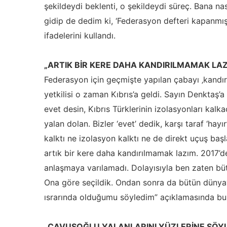
şekildeydi beklenti, o şekildeydi süreç. Bana nas
gidip de dedim ki, ‘Federasyon defteri kapanmış
ifadelerini kullandı.
„ARTIK BİR KERE DAHA KANDIRILMAMAK LAZ
Federasyon için geçmişte yapılan çabayı ‚kandır
yetkilisi o zaman Kıbrıs’a geldi. Sayın Denktaş’a v
evet desin, Kıbrıs Türklerinin izolasyonları kal
yalan dolan. Bizler ‘evet’ dedik, karşı taraf ‘hayı
kalktı ne izolasyon kalktı ne de direkt uçuş baş
artık bir kere daha kandırılmamak lazım. 2017’d
anlaşmaya varılamadı. Dolayısıyla ben zaten bü
Ona göre seçildik. Ondan sonra da bütün dünya
ısrarında olduğumu söyledim” açıklamasında bu
„ÇAVUŞOĞLU YALANLARINI YÜZLERİNE SÖYL