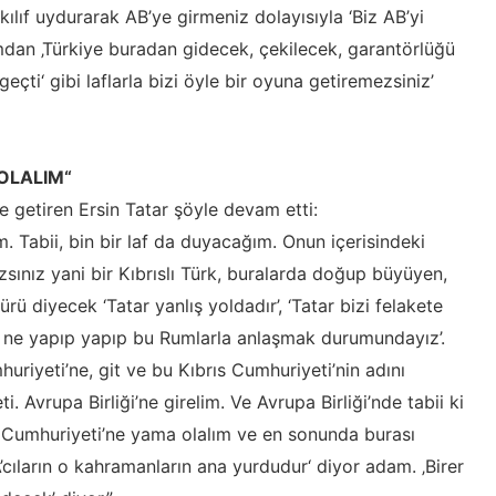
ılıf uydurarak AB’ye girmeniz dolayısıyla ‘Biz AB’yi
ımdan ‚Türkiye buradan gidecek, çekilecek, garantörlüğü
ti‘ gibi laflarla bizi öyle bir oyuna getiremezsiniz’
OLALIM“
le getiren Ersin Tatar şöyle devam etti:
 Tabii, bin bir laf da duyacağım. Onun içerisindeki
sınız yani bir Kıbrıslı Türk, buralarda doğup büyüyen,
ü diyecek ‘Tatar yanlış yoldadır’, ‘Tatar bizi felakete
Biz ne yapıp yapıp bu Rumlarla anlaşmak durumundayız’.
uriyeti’ne, git ve bu Kıbrıs Cumhuriyeti’nin adını
. Avrupa Birliği’ne girelim. Ve Avrupa Birliği’nde tabii ki
Cumhuriyeti’ne yama olalım ve en sonunda burası
cıların o kahramanların ana yurdudur‘ diyor adam. ‚Birer