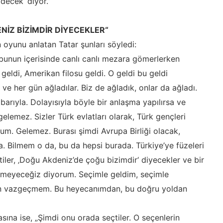
decek’ diyor.”
NİZ BİZİMDİR DİYECEKLER“
oyunu anlatan Tatar şunları söyledi:
bunun içerisinde canlı canlı mezara gömerlerken
eldi, Amerikan filosu geldi. O geldi bu geldi
 ve her gün ağladılar. Biz de ağladık, onlar da ağladı.
ibarıyla. Dolayısıyla böyle bir anlaşma yapılırsa ve
elemez. Sizler Türk evlatları olarak, Türk gençleri
um. Gelemez. Burası şimdi Avrupa Birliği olacak,
a. Bilmem o da, bu da hepsi burada. Türkiye’ye füzeleri
iler, ‚Doğu Akdeniz’de çoğu bizimdir‘ diyecekler ve bir
lmeyeceğiz diyorum. Seçimle geldim, seçimle
n vazgeçmem. Bu heyecanımdan, bu doğru yoldan
ına ise, „Şimdi onu orada seçtiler. O seçenlerin