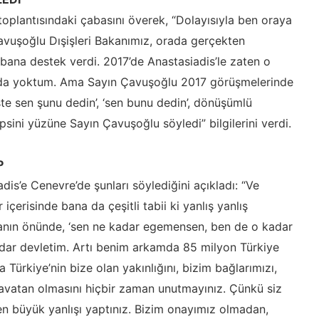
oplantısındaki çabasını överek, “Dolayısıyla ben oraya
avuşoğlu Dışişleri Bakanımız, orada gerçekten
bana destek verdi. 2017’de Anastasiadis’le zaten o
rada yoktum. Ama Sayın Çavuşoğlu 2017 görüşmelerinde
şte sen şunu dedin’, ‘sen bunu dedin’, dönüşümlü
psini yüzüne Sayın Çavuşoğlu söyledi” bilgilerini verdi.
P
is’e Cenevre’de şunları söylediğini açıkladı: “Ve
çerisinde bana da çeşitli tabii ki yanlış yanlış
anın önünde, ‘sen ne kadar egemensen, ben de o kadar
ar devletim. Artı benim arkamda 85 milyon Türkiye
 Türkiye’nin bize olan yakınlığını, bizim bağlarımızı,
navatan olmasını hiçbir zaman unutmayınız. Çünkü siz
 en büyük yanlışı yaptınız. Bizim onayımız olmadan,