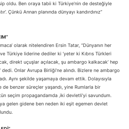
ip oldu. Ben oraya tabii ki Türkiye’nin de desteğiyle
tır’. Çünkü Annan planında dünyayı kandırdınız”
IM“
maca‘ olarak nitelendiren Ersin Tatar, “Dünyanın her
e Türkiye liderine dediler ki ‘yeter ki Kıbrıs Türkleri
kacak, direkt uçuşlar açılacak, şu ambargo kalkacak’ hep
r’ dedi. Onlar Avrupa Birliği’ne alındı. Bizlere ne ambargo
ladı. Aynı şekilde yaşamaya devam ettik. Dolayısıyla
e de benzer süreçler yaşandı, yine Rumlarla bir
tün seçim propagandamda ‚iki devletli’yi savundum.
ya gelen gidene ben neden iki eşit egemen devlet
lundu.
EDİ“