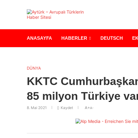
ANASAYFA
HABERLER
DEUTSCH
E
DÜNYA
KKTC Cumhurbaşkanı
85 milyon Türkiye va
8. Mai 2021
Kaydet
A+
A-