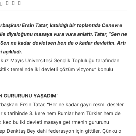
şkanı Ersin Tatar, katıldığı bir toplantıda Cenevre
le diyaloğunu masaya vura vura anlattı. Tatar, “Sen ne
en ne kadar devletsen ben de o kadar devletim. Artı
 açıkladı.
z Mayıs Üniversitesi Gençlik Topluluğu tarafından
tlik temelinde iki devletli çözüm vizyonu” konulu
NİN GURURUNU YAŞADIM“
şkanı Ersin Tatar, “Her ne kadar gayri resmi deseler
brıs tarihinde 3. kere hem Rumlar hem Türkler hem de
lk kez bu iki devleti masaya getirmenin gururunu
p Denktaş Bey dahi federasyon için gittiler. Çünkü o