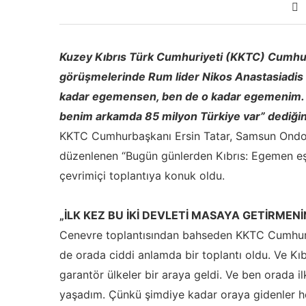
Kuzey Kıbrıs Türk Cumhuriyeti (KKTC) Cumhurba
görüşmelerinde Rum lider Nikos Anastasiadis i
kadar egemensen, ben de o kadar egemenim. S
benim arkamda 85 milyon Türkiye var” dediğini
KKTC Cumhurbaşkanı Ersin Tatar, Samsun Ondoku
düzenlenen “Bugün günlerden Kıbrıs: Egemen eşi
çevrimiçi toplantıya konuk oldu.
„İLK KEZ BU İKİ DEVLETİ MASAYA GETİRME
Cenevre toplantısından bahseden KKTC Cumhurba
de orada ciddi anlamda bir toplantı oldu. Ve Kı
garantör ülkeler bir araya geldi. Ve ben orada i
yaşadım. Çünkü şimdiye kadar oraya gidenler he