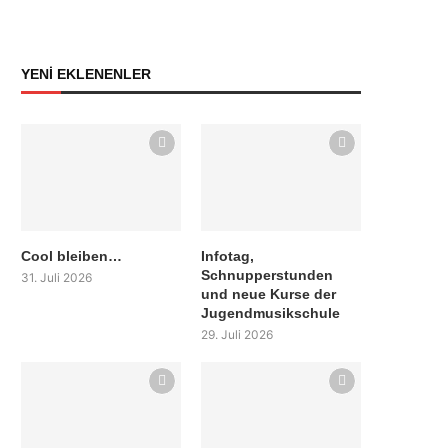
YENİ EKLENENLER
Cool bleiben…
Infotag,
Schnupperstunden
31. Juli 2026
und neue Kurse der
Jugendmusikschule
29. Juli 2026