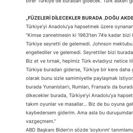
birer Türkiye de buradan gidecek. Türk askeri gi
„FÜZELERİ DİLECEKLER BURADA ‚DOĞU AKDE
Türkiye’yi Anadolu’ya hapsetmek üzere oynanan 
“Kimse zannetmesin ki 1963’ten 74’e kadar bizi 
Türkiye seyretti de gelemedi. Johnson mektubu g
engellediler ve gelemedi. Seyrettiler bizi burada
Biz et ve tırnak, hepimiz Türk evladıyız netice it
Türkiye buradan giderse, Türkiye bir kere daha g
olarak bunu sizle samimiyetle paylaşmak istiyor
burada Yunanistan’ı, Rumları, Fransa’sı da burad
dikecekler burada, Türkiye’yi Anadolu’ya hapsett
takım oyunlar ve masallar… Biz de bu oyuna ge
kaybedersem giderim. Ama asla bu duruşumda
vazgeçmem.”
ABD Başkanı Biden’ın sözde ’soykırım‘ tanımlamas