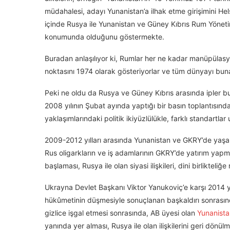
müdahalesi, adayı Yunanistan’a ilhak etme girişimini Hels
içinde Rusya ile Yunanistan ve Güney Kıbrıs Rum Yönetimin
konumunda olduğunu göstermekte.
Buradan anlaşılıyor ki, Rumlar her ne kadar manüpülasyo
noktasını 1974 olarak gösteriyorlar ve tüm dünyayı buna 
Peki ne oldu da Rusya ve Güney Kıbrıs arasında ipler bu 
2008 yılının Şubat ayında yaptığı bir basın toplantısında
yaklaşımlarındaki politik ikiyüzlülükle, farklı standartl
2009-2012 yılları arasında Yunanistan ve GKRY’de yaşana
Rus oligarkların ve iş adamlarının GKRY’de yatırım yap
başlaması, Rusya ile olan siyasi ilişkileri, dini birlikt
Ukrayna Devlet Başkanı Viktor Yanukoviç’e karşı 2014 
hükûmetinin düşmesiyle sonuçlanan başkaldırı sonrasında
gizlice işgal etmesi sonrasında, AB üyesi olan
Yunanista
yanında yer alması, Rusya ile olan ilişkilerini geri dönü