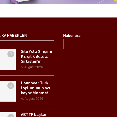
Haber ara
KIKA HABERLER
Sıla Yolu Girişimi
Karşılık Buldu:
Sırbistan’ın...
5. August 2026
Hannover Türk
toplumunun acı
kaybı: Mehmet...
4. August 2026
ABTTF başkanı