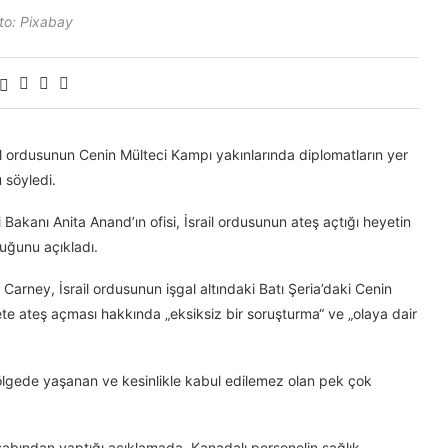
to: Pixabay
ordusunun Cenin Mülteci Kampı yakınlarında diplomatların yer
 söyledi.
akanı Anita Anand’ın ofisi, İsrail ordusunun ateş açtığı heyetin
uğunu açıkladı.
rney, İsrail ordusunun işgal altındaki Batı Şeria’daki Cenin
ete ateş açması hakkında „eksiksiz bir soruşturma“ ve „olaya dair
ölgede yaşanan ve kesinlikle kabul edilemez olan pek çok
abından yaptığı açıklamada, Kanadalı personelin sağlık