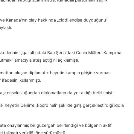
rı ve Kanada’nın olay hakkında „ciddi endişe duyduğunu“
aylaştı.
skerlerinin işgal altındaki Batı Şeria’daki Cenin Mülteci Kampı’na
tmak“ amacıyla ateş açtığını açıklamıştı.
plomattan oluşan diplomatik heyetin kampın girişine varması
 ifadesini kullanmıştı.
aşkonsolosluğundan diplomatların da yer aldığı belirtilmişti.
k heyetin Cenin’e „koordineli“ şekilde giriş gerçekleştirdiği iddia
e onaylanmış bir güzergah belirlendiği ve bölgenin aktif
 talimatı verildiği öne sürülmüştü.