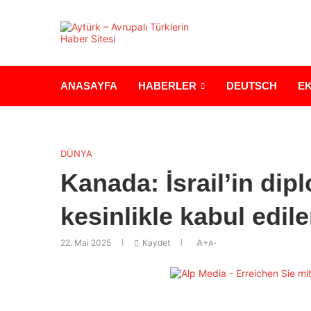
ANASAYFA
HABERLER
DEUTSCH
E
DÜNYA
Kanada: İsrail’in dip
kesinlikle kabul edil
22. Mai 2025
Kaydet
A+
A-