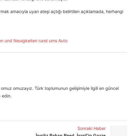
ırmak amacıyla uyarı ateşi açtığı belirtilen açıklamada, herhangi
omuz omuzayız. Türk toplumunun gelişimiyle ilgili en güncel
 edin.
Sonraki Haber
İngiliz Bakan Reed, İsrail’in Gazze