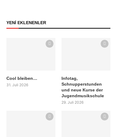
YENİ EKLENENLER
Cool bleiben…
Infotag,
Schnupperstunden
31. Juli 2026
und neue Kurse der
Jugendmusikschule
29. Juli 2026