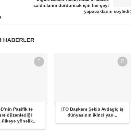
saldırılarını durdurmak için her şeyi
yapacaklarını söyledi:
ı
R HABERLER
D’nin Pasifik’te
İTO Başkanı Şekib Avdagiç iş
ere düzenlediği
dünyasının ikinci yarı...
r, ülkeye yönelik...