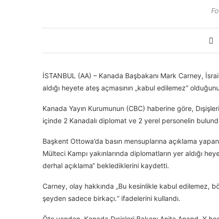
Fo
İSTANBUL (AA) – Kanada Başbakanı Mark Carney, İsrail 
aldığı heyete ateş açmasının „kabul edilemez“ olduğunu
Kanada Yayın Kurumunun (CBC) haberine göre, Dışişleri B
içinde 2 Kanadalı diplomat ve 2 yerel personelin bulund
Başkent Ottowa’da basın mensuplarına açıklama yapan Ca
Mülteci Kampı yakınlarında diplomatların yer aldığı hey
derhal açıklama“ beklediklerini kaydetti.
Carney, olay hakkında „Bu kesinlikle kabul edilemez, b
şeyden sadece birkaçı.“ ifadelerini kullandı.
Öte yandan, Kanada Dışişleri Bakanı Anita Anand, X hes