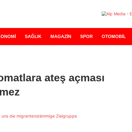
KONOMİ
SAĞLIK
MAGAZİN
SPOR
OTOMOBİL
lomatlara ateş açması
emez