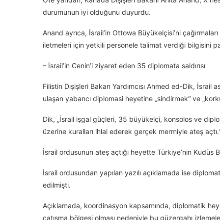
durumunun iyi olduğunu duyurdu.
Anand ayrıca, İsrail’in Ottowa Büyükelçisi’ni çağırmala
iletmeleri için yetkili personele talimat verdiği bilgisini p
– İsrail’in Cenin’i ziyaret eden 35 diplomata saldırısı
Filistin Dışişleri Bakan Yardımcısı Ahmed ed-Dik, İsrail a
ulaşan yabancı diplomasi heyetine „sindirmek“ ve „korku
Dik, „İsrail işgal güçleri, 35 büyükelçi, konsolos ve di
üzerine kuralları ihlal ederek gerçek mermiyle ateş açtı.“
İsrail ordusunun ateş açtığı heyette Türkiye’nin Kudüs B
İsrail ordusundan yapılan yazılı açıklamada ise diplomati
edilmişti.
Açıklamada, koordinasyon kapsamında, diplomatik heyet
çatışma bölgesi olması nedeniyle bu güzergahı izlemeleri