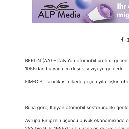
BERLİN (AA) – İtalya’da otomobil üretimi geçen 
1956’dan bu yana en düşük seviyeye geriledi.
FIM-CISL sendikası ülkede geçen yıla ilişkin oto
Buna göre, İtalyan otomobil sektöründeki gerile
Avrupa Birliği’nin üçüncü büyük ekonomisinde o
283 bin 9 ile 1956’dan bu yana en düşük seviyey