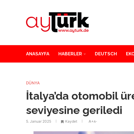
ANASAYFA
HABERLER
DEUTSCH
EK
DÜNYA
İtalya’da otomobil ür
seviyesine geriledi
5. Januar 2025
Kaydet
A+
A-