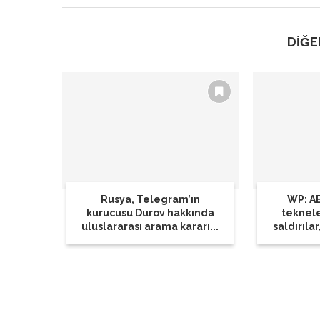
DİĞE
Rusya, Telegram’ın
WP: AB
kurucusu Durov hakkında
teknel
uluslararası arama kararı...
saldırılar