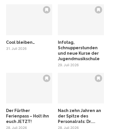
Cool bleiben…
Infotag,
Schnupperstunden
31. Juli 2026
und neue Kurse der
Jugendmusikschule
29. Juli 2026
Der Fürther
Nach zehn Jahren an
Ferienpass – Holt ihn
der Spitze des
euch JETZT!
Personalrats: Dr....
28. Juli 2026
28. Juli 2026