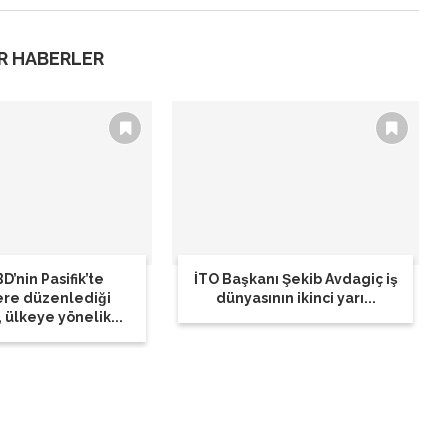
R HABERLER
D’nin Pasifik’te
İTO Başkanı Şekib Avdagiç iş
ere düzenlediği
dünyasının ikinci yarı...
, ülkeye yönelik...