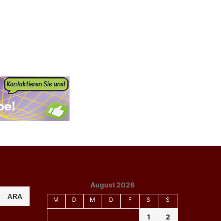
August 2026
ARA
M
D
M
D
F
S
S
1
2