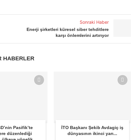
Sonraki Haber
Enerji şirketleri küresel siber tehditlere
karşı önlemlerini artırıyor
R HABERLER
D’nin Pasifik’te
İTO Başkanı Şekib Avdagiç iş
ere düzenlediği
dünyasının ikinci yarı...
r, ülkeye yönelik...