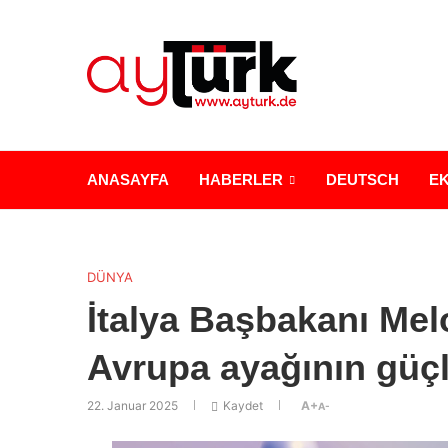
ANASAYFA
HABERLER
DEUTSCH
E
DÜNYA
İtalya Başbakanı Me
Avrupa ayağının güçl
22. Januar 2025
Kaydet
A+
A-