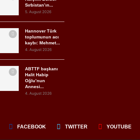
Sırbistan’ın...
5. August 2026
Hannover Türk
toplumunun acı
kaybı: Mehmet...
4. August 2026
ABTTF başkanı
Halit Habip
Oğlu’nun
Annesi...
4. August 2026
FACEBOOK
TWITTER
YOUTUBE