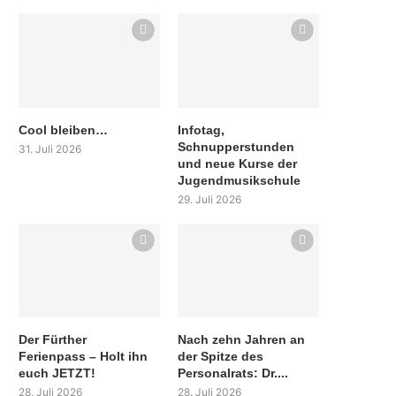
Cool bleiben…
Infotag,
Schnupperstunden
31. Juli 2026
und neue Kurse der
Jugendmusikschule
29. Juli 2026
Der Fürther
Nach zehn Jahren an
Ferienpass – Holt ihn
der Spitze des
euch JETZT!
Personalrats: Dr....
28. Juli 2026
28. Juli 2026