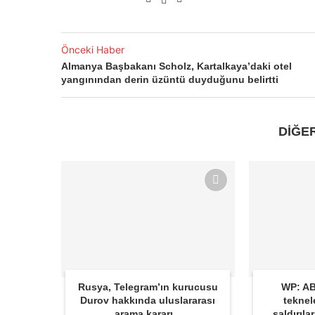
Önceki Haber
Almanya Başbakanı Scholz, Kartalkaya’daki otel
yangınından derin üzüntü duyduğunu belirtti
DİĞE
Rusya, Telegram’ın kurucusu
WP: AB
Durov hakkında uluslararası
teknel
arama kararı...
saldırıla