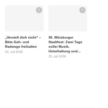
„Verstell dich nicht“ –
36. Würzburger
Bitte Geh- und
Stadtfest: Zwei Tage
Radwege freihalten
voller Musik,
Unterhaltung und...
23. Juli 2026
22. Juli 2026