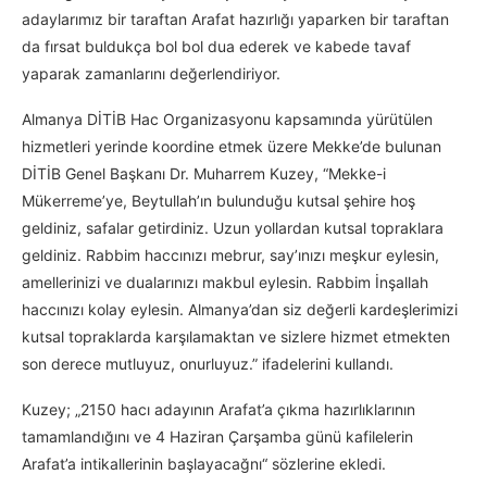
adaylarımız bir taraftan Arafat hazırlığı yaparken bir taraftan
da fırsat buldukça bol bol dua ederek ve kabede tavaf
yaparak zamanlarını değerlendiriyor.
Almanya DİTİB Hac Organizasyonu kapsamında yürütülen
hizmetleri yerinde koordine etmek üzere Mekke’de bulunan
DİTİB Genel Başkanı Dr. Muharrem Kuzey, “Mekke-i
Mükerreme’ye, Beytullah’ın bulunduğu kutsal şehire hoş
geldiniz, safalar getirdiniz. Uzun yollardan kutsal topraklara
geldiniz. Rabbim haccınızı mebrur, say’ınızı meşkur eylesin,
amellerinizi ve dualarınızı makbul eylesin. Rabbim İnşallah
haccınızı kolay eylesin. Almanya’dan siz değerli kardeşlerimizi
kutsal topraklarda karşılamaktan ve sizlere hizmet etmekten
son derece mutluyuz, onurluyuz.” ifadelerini kullandı.
Kuzey; „2150 hacı adayının Arafat’a çıkma hazırlıklarının
tamamlandığını ve 4 Haziran Çarşamba günü kafilelerin
Arafat’a intikallerinin başlayacağnı“ sözlerine ekledi.