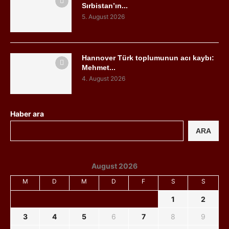
Sırbistan’ın...
5. August 2026
Hannover Türk toplumunun acı kaybı:
Mehmet...
4. August 2026
Haber ara
ARA
August 2026
M
D
M
D
F
S
S
1
2
3
4
5
6
7
8
9