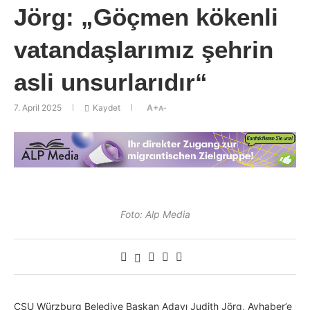
Jörg: „Göçmen kökenli
vatandaşlarımız şehrin
asli unsurlarıdır“
7. April 2025
Kaydet
A+
A-
Foto: Alp Media
CSU Würzburg Belediye Başkan Adayı Judith Jörg, Ayhaber’e