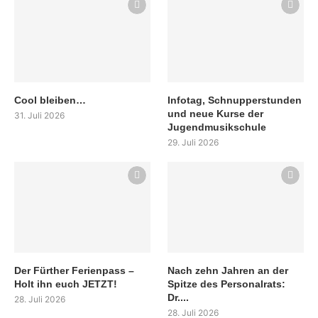
Cool bleiben…
Infotag, Schnupperstunden
und neue Kurse der
31. Juli 2026
Jugendmusikschule
29. Juli 2026
Der Fürther Ferienpass –
Nach zehn Jahren an der
Holt ihn euch JETZT!
Spitze des Personalrats:
Dr....
28. Juli 2026
28. Juli 2026