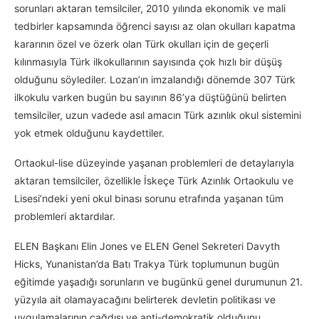
sorunları aktaran temsilciler, 2010 yılında ekonomik ve mali
tedbirler kapsamında öğrenci sayısı az olan okulları kapatma
kararının özel ve özerk olan Türk okulları için de geçerli
kılınmasıyla Türk ilkokullarının sayısında çok hızlı bir düşüş
olduğunu söylediler. Lozan’ın imzalandığı dönemde 307 Türk
ilkokulu varken bugün bu sayının 86’ya düştüğünü belirten
temsilciler, uzun vadede asıl amacın Türk azınlık okul sistemini
yok etmek olduğunu kaydettiler.
Ortaokul-lise düzeyinde yaşanan problemleri de detaylarıyla
aktaran temsilciler, özellikle İskeçe Türk Azınlık Ortaokulu ve
Lisesi’ndeki yeni okul binası sorunu etrafında yaşanan tüm
problemleri aktardılar.
ELEN Başkanı Elin Jones ve ELEN Genel Sekreteri Davyth
Hicks, Yunanistan’da Batı Trakya Türk toplumunun bugün
eğitimde yaşadığı sorunların ve bugünkü genel durumunun 21.
yüzyıla ait olamayacağını belirterek devletin politikası ve
uygulamalarının çağdışı ve anti-demokratik olduğunu