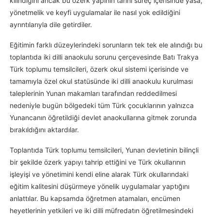
kılındığını ancak bu özerk yapının tarihi süreç içerisinde yasa,
yönetmelik ve keyfi uygulamalar ile nasıl yok edildiğini
ayrıntılarıyla dile getirdiler.
Eğitimin farklı düzeylerindeki sorunların tek tek ele alındığı bu
toplantıda iki dilli anaokulu sorunu çerçevesinde Batı Trakya
Türk toplumu temsilcileri, özerk okul sistemi içerisinde ve
tamamıyla özel okul statüsünde iki dilli anaokulu kurulması
taleplerinin Yunan makamları tarafından reddedilmesi
nedeniyle bugün bölgedeki tüm Türk çocuklarının yalnızca
Yunancanın öğretildiği devlet anaokullarına gitmek zorunda
bırakıldığını aktardılar.
Toplantıda Türk toplumu temsilcileri, Yunan devletinin bilinçli
bir şekilde özerk yapıyı tahrip ettiğini ve Türk okullarının
işleyişi ve yönetimini kendi eline alarak Türk okullarındaki
eğitim kalitesini düşürmeye yönelik uygulamalar yaptığını
anlattılar. Bu kapsamda öğretmen atamaları, encümen
heyetlerinin yetkileri ve iki dilli müfredatın öğretilmesindeki