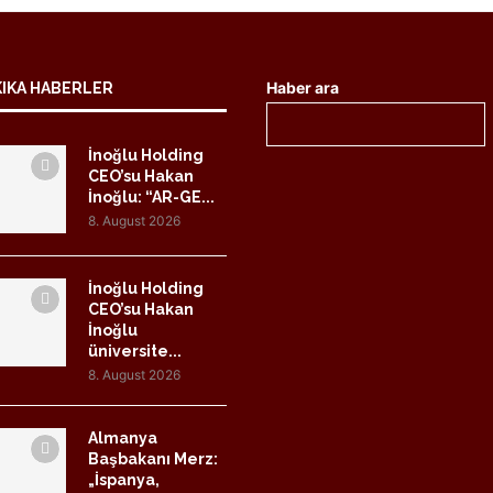
Haber ara
KIKA HABERLER
İnoğlu Holding
CEO’su Hakan
İnoğlu: “AR-GE...
8. August 2026
İnoğlu Holding
CEO’su Hakan
İnoğlu
üniversite...
8. August 2026
Almanya
Başbakanı Merz:
„İspanya,