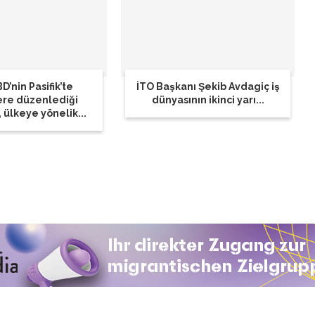
D’nin Pasifik’te
İTO Başkanı Şekib Avdagiç iş
ere düzenlediği
dünyasının ikinci yarı...
, ülkeye yönelik...