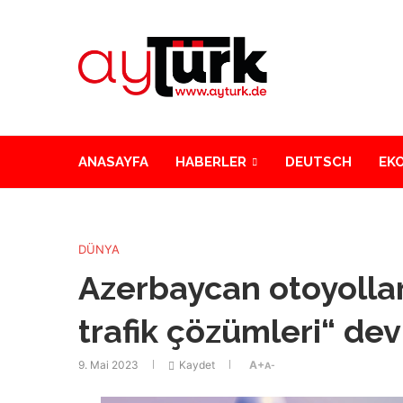
ANASAYFA
HABERLER
DEUTSCH
EK
DÜNYA
Azerbaycan otoyollar
trafik çözümleri“ dev
9. Mai 2023
Kaydet
A+
A-