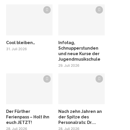
Cool bleiben…
Infotag,
Schnupperstunden
31. Juli 2026
und neue Kurse der
Jugendmusikschule
29. Juli 2026
Der Fürther
Nach zehn Jahren an
Ferienpass – Holt ihn
der Spitze des
euch JETZT!
Personalrats: Dr....
28. Juli 2026
28. Juli 2026