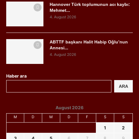
Hannover Türk toplumunun acı kaybı:
Mehmet...
4. August 2026
ABTTF başkanı Halit Habip Oğlu’nun
Annesi...
4. August 2026
Haber ara
ARA
August 2026
M
D
M
D
F
S
S
1
2
3
4
5
6
7
8
9