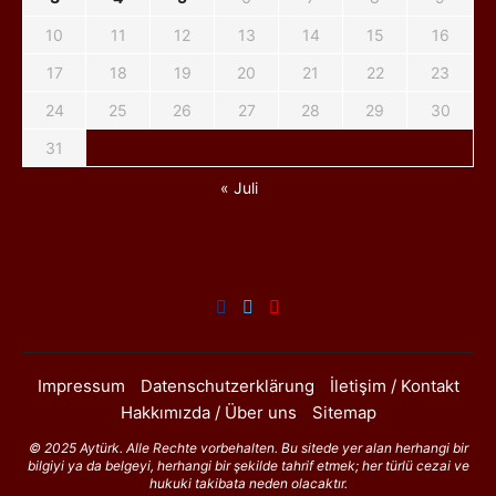
10
11
12
13
14
15
16
17
18
19
20
21
22
23
24
25
26
27
28
29
30
31
« Juli
Impressum
Datenschutzerklärung
İletişim / Kontakt
Hakkımızda / Über uns
Sitemap
© 2025 Aytürk. Alle Rechte vorbehalten. Bu sitede yer alan herhangi bir
bilgiyi ya da belgeyi, herhangi bir şekilde tahrif etmek; her türlü cezai ve
hukuki takibata neden olacaktır.