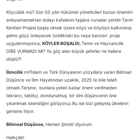
Köycülük mü? Son 50 yılın hükümet yöneticileri bunun önemini
anlayamamaktan dolayı kafalarını taşlara vursalar yeridir.Tarım
Kentleri Projesi başta olmak üzere köyü ve köylüyü kalkındırıp
şehre göçü önleyecek özellikteki bu veya benzeri proje
uygulanmayınca;
KÖYLER BOŞALDI,
Tarım ve Hayvancılık
DİBE VURMADI MI? Ya göç alan büyük şehirler ne hallere
düştü?!
İlimcilik
mi?İslam ve Türk Dünyasının yüzyıllara varan Bilimsel
Düşünce ve İlim Hayatından uzaklık, 2025 te bile telafi
olmadı.Tersine; bunlara yeteri kadar önem verilmeden
tekrarcı, taklitçi, dondurulmuş bir dini düşüncenin öne
çıkarılmak istendiğini görüyoruz.Bu ise bizi gelişmiş ülkelerin
gerisine itiyor.
Bilimsel Düşünce,
Hemen Şimdi! diyorum.
Halkçılık!