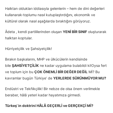
Halktan oldukları iddiasıyla gelenlerin – hem de dini değerleri
kullanarak-toplumu nasıl kutuplaştırdığını, ekonomik ve
kültürel olarak nasıl aşağılarda bıraktığını görüyoruz.
Âdeta , kendi partililerinden oluşan
YENİ BİR SINIF
oluşturarak
halktan koptular.
Hürriyetçilik ve Şahsiyetçilik!
Bırakın başkalarını, MHP ve ülkücülerin kendisinde
bile
ŞAHSİYETÇİLİK
ne kadar uygulama bulabildi ki!Oysa fert
ve toplum için bu
ÇOK ÖNEMLİ BİR DEĞER DEĞİL
Mİ? Bu
kavramlar bugün Türkiye‘ de
YERLERDE SÜRÜNMÜYOR MU?
Endüstri ve Tekñikçilik! Bir nebze de olsa önem verilmekle
beraber, hâlâ yeteri kadar hayatımıza girmedi.
Türkeş‘ in doktrini HÂLÂ GEÇERLİ ve GERÇEKÇİ Mİ?