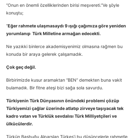
“Onun en önemli özelliklerinden birisi meşvereti.”Ve şöyle
konuştu;
“
Eğer rahmete ulaşmasaydı 9 ışığı çağımıza göre yeniden
yorumlanıp Türk Milletine armağan edecekti.
Ne yazıkki binlerce akademisyenimiz olmasına rağmen bu
konuda bir araya gelerek çalışamadık.
Çok geç değil.
Birbirimizde kusur aramaktan “BEN” demekten buna vakit
bulamadık. Bir fitne ateşi bizi sağa sola savurdu.
Türkiyenin Türk Dünyasının önündeki problemi çözüp
Türkiyemizi çağlar üzerinde atlatıp zirveye taşıyacak tek
kadro vatan ve Türklük sevdalısı Türk Milliyetçileri ve
ülkücülerdir.
Türkün Başbuğu Alparslan Türkeş’i bu düşüncelerle rahmetle