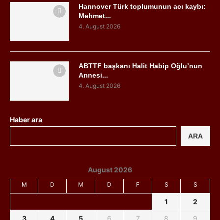
Hannover Türk toplumunun acı kaybı:
Mehmet...
4. August 2026
ABTTF başkanı Halit Habip Oğlu’nun
Annesi...
4. August 2026
Haber ara
ARA
August 2026
M
D
M
D
F
S
S
1
2
3
4
5
6
7
8
9