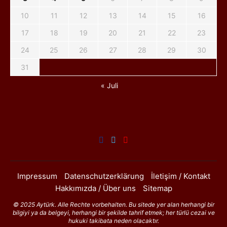
10
11
12
13
14
15
16
17
18
19
20
21
22
23
24
25
26
27
28
29
30
31
« Juli
Impressum
Datenschutzerklärung
İletişim / Kontakt
Hakkımızda / Über uns
Sitemap
© 2025 Aytürk. Alle Rechte vorbehalten. Bu sitede yer alan herhangi bir
bilgiyi ya da belgeyi, herhangi bir şekilde tahrif etmek; her türlü cezai ve
hukuki takibata neden olacaktır.