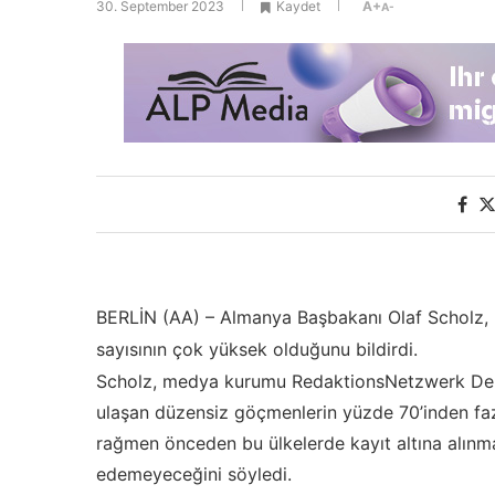
30. September 2023
Kaydet
A+
A-
BERLİN (AA) – Almanya Başbakanı Olaf Scholz, 
sayısının çok yüksek olduğunu bildirdi.
Scholz, medya kurumu RedaktionsNetzwerk Deut
ulaşan düzensiz göçmenlerin yüzde 70’inden faz
rağmen önceden bu ülkelerde kayıt altına alın
edemeyeceğini söyledi.