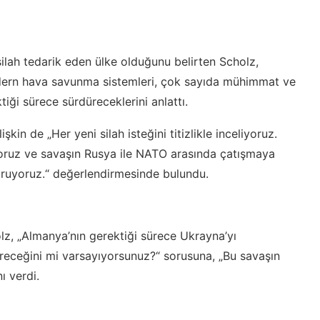
lah tedarik eden ülke olduğunu belirten Scholz,
odern hava savunma sistemleri, çok sayıda mühimmat ve
tiği sürece sürdüreceklerini anlattı.
şkin de „Her yeni silah isteğini titizlikle inceliyoruz.
ırıyoruz ve savaşın Rusya ile NATO arasında çatışmaya
oruyoruz.“ değerlendirmesinde bulundu.
lz, „Almanya’nın gerektiği sürece Ukrayna’yı
üreceğini mi varsayıyorsunuz?“ sorusuna, „Bu savaşın
ı verdi.