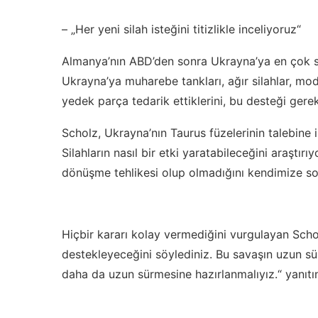
– „Her yeni silah isteğini titizlikle inceliyoruz“
Almanya’nın ABD’den sonra Ukrayna’ya en çok si
Ukrayna’ya muharebe tankları, ağır silahlar, m
yedek parça tedarik ettiklerini, bu desteği gerek
Scholz, Ukrayna’nın Taurus füzelerinin talebine ili
Silahların nasıl bir etki yaratabileceğini araşt
dönüşme tehlikesi olup olmadığını kendimize s
Hiçbir kararı kolay vermediğini vurgulayan Scho
destekleyeceğini söylediniz. Bu savaşın uzun s
daha da uzun sürmesine hazırlanmalıyız.“ yanıtın