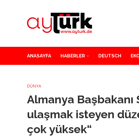
ANASAYFA
HABERLER
DEUTSCH
EK
DÜNYA
Almanya Başbakanı S
ulaşmak isteyen düze
çok yüksek“