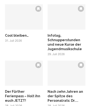
Cool bleiben…
Infotag,
Schnupperstunden
31. Juli 2026
und neue Kurse der
Jugendmusikschule
29. Juli 2026
Der Fürther
Nach zehn Jahren an
Ferienpass – Holt ihn
der Spitze des
euch JETZT!
Personalrats: Dr....
28. Juli 2026
28. Juli 2026