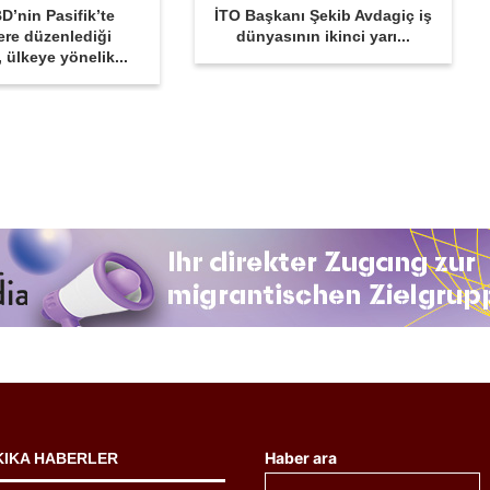
D’nin Pasifik’te
İTO Başkanı Şekib Avdagiç iş
ere düzenlediği
dünyasının ikinci yarı...
r, ülkeye yönelik...
Haber ara
KIKA HABERLER