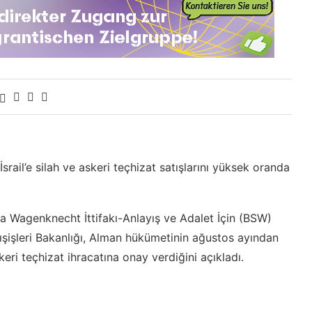
ail’e silah ve askeri teçhizat satışlarını yüksek oranda
a Wagenknecht İttifakı-Anlayış ve Adalet İçin (BSW)
ışişleri Bakanlığı, Alman hükümetinin ağustos ayından
keri teçhizat ihracatına onay verdiğini açıkladı.