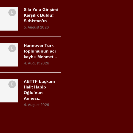
Sıla Yolu Girişimi
Karşılık Buldu:
Sırbistan’ın...
5. August 2026
Hannover Türk
toplumunun acı
kaybı: Mehmet...
4. August 2026
ABTTF başkanı
Halit Habip
Oğlu’nun
Annesi...
4. August 2026