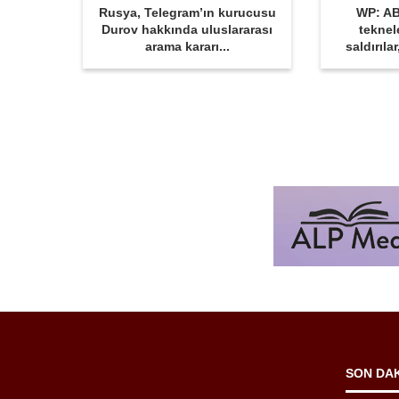
Rusya, Telegram’ın kurucusu
WP: AB
Durov hakkında uluslararası
teknel
arama kararı...
saldırıla
SON DA