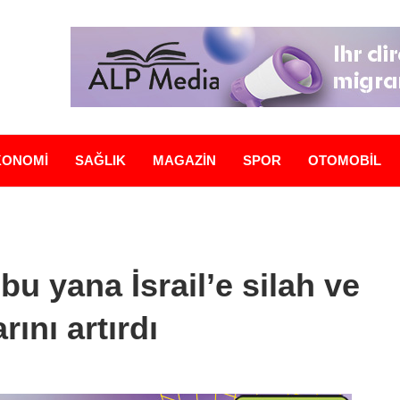
KONOMİ
SAĞLIK
MAGAZİN
SPOR
OTOMOBİL
u yana İsrail’e silah ve
rını artırdı