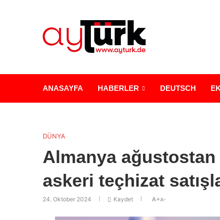
ANASAYFA
HABERLER
DEUTSCH
E
DÜNYA
Almanya ağustostan b
askeri teçhizat satışla
24. Oktober 2024
Kaydet
A+
A-