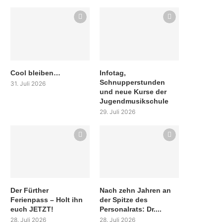
Cool bleiben…
Infotag,
Schnupperstunden
31. Juli 2026
und neue Kurse der
Jugendmusikschule
29. Juli 2026
Der Fürther
Nach zehn Jahren an
Ferienpass – Holt ihn
der Spitze des
euch JETZT!
Personalrats: Dr....
28. Juli 2026
28. Juli 2026