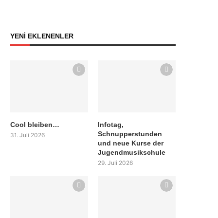
YENİ EKLENENLER
Cool bleiben…
Infotag,
Schnupperstunden
31. Juli 2026
und neue Kurse der
Jugendmusikschule
29. Juli 2026