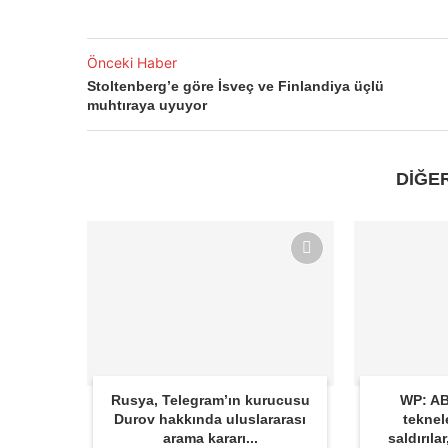
Önceki Haber
Stoltenberg’e göre İsveç ve Finlandiya üçlü
muhtıraya uyuyor
DİĞE
Rusya, Telegram’ın kurucusu
WP: AB
Durov hakkında uluslararası
teknel
arama kararı...
saldırıla