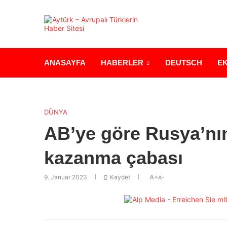
ANASAYFA
HABERLER
DEUTSCH
E
DÜNYA
AB’ye göre Rusya’nın
kazanma çabası
9. Januar 2023
Kaydet
A+
A-