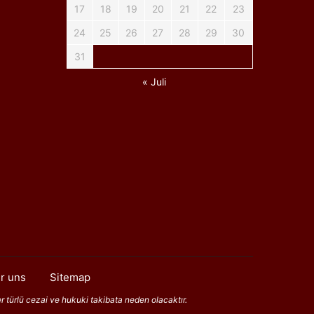
17
18
19
20
21
22
23
24
25
26
27
28
29
30
31
« Juli
r uns
Sitemap
er türlü cezai ve hukuki takibata neden olacaktır.