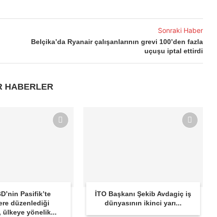
Sonraki Haber
Belçika’da Ryanair çalışanlarının grevi 100’den fazla
uçuşu iptal ettirdi
R HABERLER
D’nin Pasifik’te
İTO Başkanı Şekib Avdagiç iş
ere düzenlediği
dünyasının ikinci yarı...
r, ülkeye yönelik...