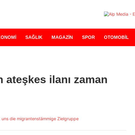
KONOMİ
SAĞLIK
MAGAZİN
SPOR
OTOMOBİL
 ateşkes ilanı zaman