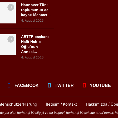
Hannover Türk
toplumunun acı
kaybı: Mehmet...
4. August 2026
ABTTF başkanı
Halit Habip
Oğlu’nun
Annesi...
4. August 2026
FACEBOOK
TWITTER
YOUTUBE
tenschutzerklärung
İletişim / Kontakt
Hakkımızda / Übe
 yer alan herhangi bir bilgiyi ya da belgeyi, herhangi bir şekilde tahrif etmek; h