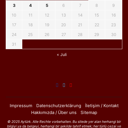
3
4
5
6
7
8
9
10
11
12
13
14
15
16
17
18
19
20
21
22
23
24
25
26
27
28
29
30
31
« Juli
Impressum
Datenschutzerklärung
İletişim / Kontakt
Hakkımızda / Über uns
Sitemap
© 2025 Aytürk. Alle Rechte vorbehalten. Bu sitede yer alan herhangi bir
bilgiyi ya da belgeyi, herhangi bir şekilde tahrif etmek; her türlü cezai ve