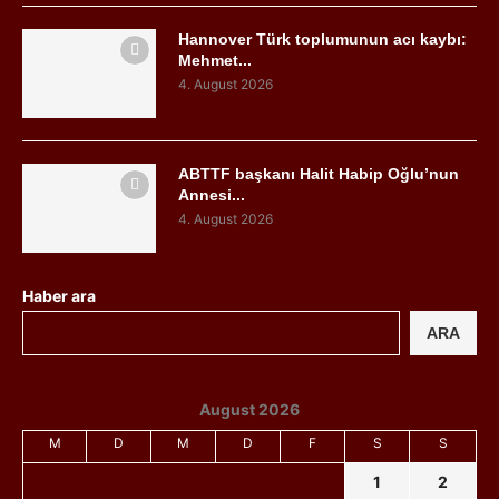
Hannover Türk toplumunun acı kaybı:
Mehmet...
4. August 2026
ABTTF başkanı Halit Habip Oğlu’nun
Annesi...
4. August 2026
Haber ara
ARA
August 2026
M
D
M
D
F
S
S
1
2