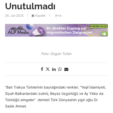
Unutulmadı
24. Juli 2025
Kaydet
A+
A-
Foto: Dogan Tufan
”Batı Trakya Türklerinin bayrağındaki renkler; “Yeşil İslamiyeti,
Siyah Balkanlardaki zulmü, Beyaz özgürlüğü ve Ay Yıldız da
Türklüğü simgeler” demisti Türk Dünyasinin yigit oğlu Dr.
Sadık Ahmet.