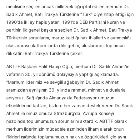
meclisine seçilen ancak milletvekilliği iptal edilen merhum Dr.
Sadık Ahmet, Batı Trakya Türklerine “Türk” diye hitap ettiği için
1990’da iki ay hapis yatar. 1991’de DEB Partisi’ni kuran ve
partinin ilk genel başkanı seçilen Dr. Sadık Ahmet, Batı Trakya
Türklerinin sorunlarını, maruz kaldığı hak ihlalleri ve ayrımcılığı
uluslararası platformlarda dile getirir, uluslararası toplumun
dikkatini Batı Trakya Türklerine çeker.
ABTTF Başkanı Halit Habip Oğlu, merhum Dr. Sadık Ahmet’in
vefatının 30. yıl dönümü dolayısıyla yaptığı açıklamada.
“Merhum liderimiz ve sevgili ağabeyim Dr. Sadık Ahmet’i
aramızdan ayrılışının 30. yılında rahmet, minnet ve dualarla
anıyoruz. Sağlığında Almanya’da Federasyon’umuzun
etkinliklerine katılan, bizlere her zaman destek veren Dr. Sadık
Ahmet ile omuz omuza Strazburg’da, Avrupa Konseyi
nezdinde toplumumuzun sorunlarını aktardık. ABTTF olarak
merhum liderimizin mücadele azminden ilham alarak onun
fikirleri ışığında toplumumuzun hak ve özgürlükleri için aynı