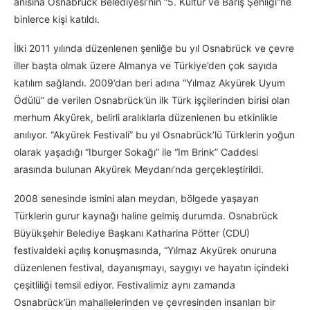
anısına Osnabrück Belediyesi’nin “5. Kültür ve Barış Şenliği”ne
binlerce kişi katıldı.
İlki 2011 yılında düzenlenen şenliğe bu yıl Osnabrück ve çevre
iller başta olmak üzere Almanya ve Türkiye’den çok sayıda
katılım sağlandı. 2009’dan beri adına “Yılmaz Akyürek Uyum
Ödülü” de verilen Osnabrück’ün ilk Türk işçilerinden birisi olan
merhum Akyürek, belirli aralıklarla düzenlenen bu etkinlikle
anılıyor. “Akyürek Festivali” bu yıl Osnabrück’lü Türklerin yoğun
olarak yaşadığı “Iburger Sokağı” ile “Im Brink” Caddesi
arasında bulunan Akyürek Meydanı’nda gerçekleştirildi.
2008 senesinde ismini alan meydan, bölgede yaşayan
Türklerin gurur kaynağı haline gelmiş durumda. Osnabrück
Büyükşehir Belediye Başkanı Katharina Pötter (CDU)
festivaldeki açılış konuşmasında, “Yılmaz Akyürek onuruna
düzenlenen festival, dayanışmayı, saygıyı ve hayatın içindeki
çeşitliliği temsil ediyor. Festivalimiz aynı zamanda
Osnabrück’ün mahallelerinden ve çevresinden insanları bir