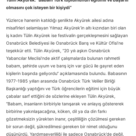
olmasını çok isteyen bir kişiydi“
Yüzlerce hanenin katıldığı şenlikte Akyürek ailesi adına
misafirleri selamlayan Yılmaz Akyürek’in altı kızından biri olan
iş kadını Tülin Akyürek ise festivalin gerçekleşmesini sağlayan
Osnabrück Belediyesi ile Osnabrück Barış ve Kültür Ofisi’ne
teşekkür etti. Tülin Akyürek, “20 yılı aşkın Osnabrück
Yabancılar Meclisi’nde aktif çalışmalarda bulunan rahmetli
babam, şehirde uyum ve barış için var gücü ile gayret eden
kişilerin başında geliyordu“ açıklamasında bulundu. Babasının
1977-1985 yılları arasında Osnabrück Türk Veliler Birliği
Başkanlığı yaptığını ve Türk öğrencilerin eğitimi için büyük
çabalar sarf ettiğini de sözlerine ekleyen Tülin Akyürek,
“Babam, insanların birbiriyle tanışarak ve anlayış göstererek
birbirine yakınlaşacağına, köken, dil ya da din farkı
gözetmeksizin yürekten inanır, çeşitliliğin çözülmesi gereken
bir sorun değil, şükredilmesi gereken bir nimet olduğunu
düşünürdü. Yardımseverliliği ile sadece Osnabrück’de değil,