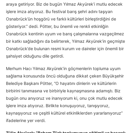
araya getiriyor. Biz de bugün Yılmaz Akyürek’i mutlu edecek
işlere imza atıyoruz. Bu festival barış şehri adını taşıyan
Osnabrück’ün hoşgörü ve farklı kültürleri birleştirdiğini de
gösteriyor.” dedi. Pötter, bu önemli ve renkli etkinliğin
Osnabrück kentinin uyum ve barış çalışmalarına vazgeçilmez
bir katkı sağladığını da belirterek, Yılmaz Akyürek’in geçmişte
Osnabrück’de bulunan resmi kurum ve daireler için önemli bir
şahsiyet olduğunu dile getirdi.
Merhum Hacı Yılmaz Akyürek’in göçmenlerin topluma uyum
sağlama konusunda öncü olduğuna dikkat çeken Büyükşehir
Belediye Başkanı Pötter, “O hayatını dinlerin ve kültürlerin
birbirini tanımasına ve birbiriyle kaynaşmasına adamıştı. Biz
bugün onu anıyoruz ve inanıyorum ki, onu çok mutlu edecek
işlere imza atıyoruz. Birlikte konuşuyoruz, tanışıyoruz,
kaynaşıyoruz ve çeşitli kültürel etkinliklerden yararlanıyoruz”
ifadelerine yer verdi.
Tülin Akyürek: “Babam Türk toplumunun eğitimli ve başarılı