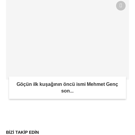
Göçün ilk kuşağının öncü ismi Mehmet Genç
son...
BİZİ TAKİP EDİN